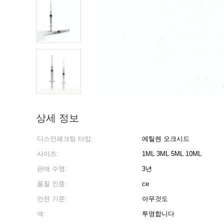
상세 정보
디스인페크팅 타입:
에틸렌 오크시드
사이즈:
1ML 3ML 5ML 10ML
판매 수명:
3년
품질 인증:
ce
안전 기준:
아무것도
색:
투명합니다