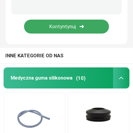
Akcesoria do cewników moczowych
Rurka infuzyjna
Akcesoria do infuzji
INNE KATEGORIE OD NAS
Medyczna guma silikonowa
(10)