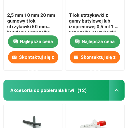
2,5 mm 10 mm 20 mm
Tłok strzykawki z
gumowy tłok
gumy butylowej lub
strzykawki 50 mm
izoprenowej 0,5 ml 1 ml
butylowa uszczelka
uszczelka strzykawki
medyczna
Najlepsza cena
Najlepsza cena
Skontaktuj się z
Skontaktuj się z
nami
nami
Akcesoria do pobierania krwi
(12)