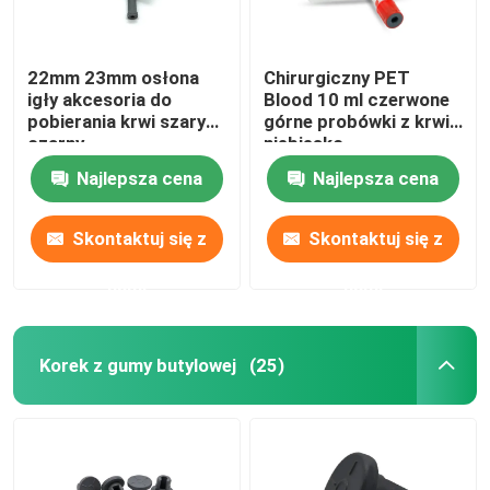
22mm 23mm osłona
Chirurgiczny PET
igły akcesoria do
Blood 10 ml czerwone
pobierania krwi szary
górne probówki z krwią
czarny
niebiesko-
pomarańczowe
Najlepsza cena
Najlepsza cena
Skontaktuj się z
Skontaktuj się z
nami
nami
Korek z gumy butylowej
(25)