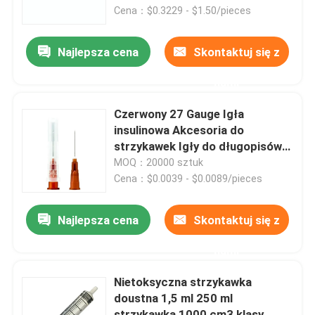
Cena：$0.3229 - $1.50/pieces
Wycieczka po fabryce
Najlepsza cena
Skontaktuj się z
nami
Kontrola jakości
Czerwony 27 Gauge Igła
Skontaktuj się z nami
insulinowa Akcesoria do
strzykawek Igły do ​​długopisów
31g 5mm
MOQ：20000 sztuk
Poprosić o wycenę
Cena：$0.0039 - $0.0089/pieces
Medyczna guma silikonowa
Najlepsza cena
Skontaktuj się z
nami
Gumowy korek medyczny
Nietoksyczna strzykawka
doustna 1,5 ml 250 ml
Gumowy tłok strzykawki
strzykawka 1000 cm3 klasy