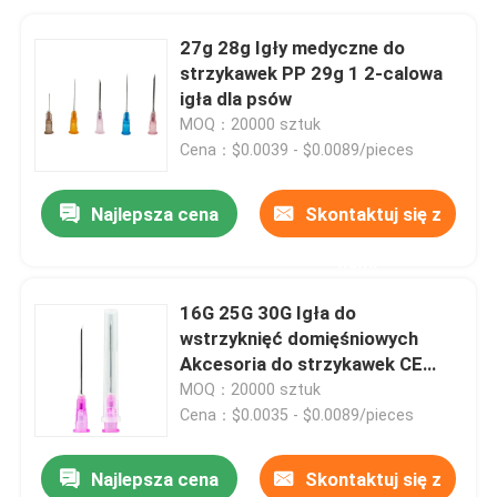
27g 28g Igły medyczne do
strzykawek PP 29g 1 2-calowa
igła dla psów
MOQ：20000 sztuk
Cena：$0.0039 - $0.0089/pieces
Najlepsza cena
Skontaktuj się z
nami
16G 25G 30G Igła do
wstrzyknięć domięśniowych
Akcesoria do strzykawek CE
ISO13485
MOQ：20000 sztuk
Cena：$0.0035 - $0.0089/pieces
Najlepsza cena
Skontaktuj się z