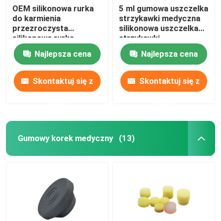
OEM silikonowa rurka
5 ml gumowa uszczelka
do karmienia
strzykawki medyczna
przezroczysta
silikonowa uszczelka
silikonowa rurka
strzykawki
żołądkowa
Najlepsza cena
Najlepsza cena
Skontaktuj się z
Skontaktuj się z
nami
nami
Gumowy korek medyczny
(13)