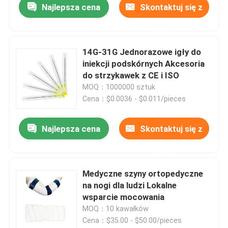
Najlepsza cena
Skontaktuj się z
nami
14G-31G Jednorazowe igły do ​​
iniekcji podskórnych Akcesoria
do strzykawek z CE i ISO
MOQ：1000000 sztuk
Cena：$0.0036 - $0.011/pieces
Najlepsza cena
Skontaktuj się z
nami
Medyczne szyny ortopedyczne
na nogi dla ludzi Lokalne
wsparcie mocowania
MOQ：10 kawałków
Cena：$35.00 - $50.00/pieces