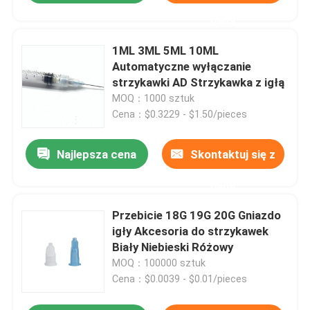
nami
1ML 3ML 5ML 10ML
Automatyczne wyłączanie
strzykawki AD Strzykawka z igłą
MOQ：1000 sztuk
Cena：$0.3229 - $1.50/pieces
Najlepsza cena
Skontaktuj się z
nami
Przebicie 18G 19G 20G Gniazdo
igły Akcesoria do strzykawek
Biały Niebieski Różowy
MOQ：100000 sztuk
Cena：$0.0039 - $0.01/pieces