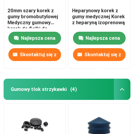
20mm szary korek z
Heparynowy korek z
gumy bromobutylowej
gumy medycznej Korek
Medyczny gumowy
z heparyną izoprenową
korek do fiolki do
wstrzykiwań
Najlepsza cena
Najlepsza cena
Skontaktuj się z
Skontaktuj się z
nami
nami
Gumowy tłok strzykawki
(4)