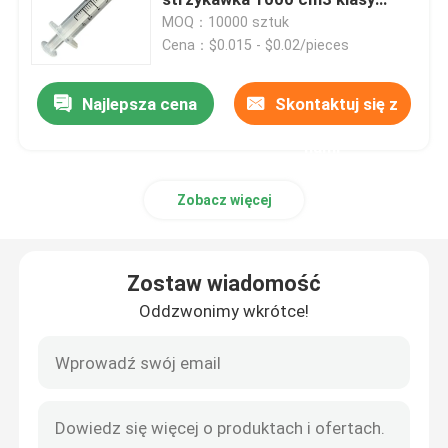
medycznej
MOQ：10000 sztuk
Cena：$0.015 - $0.02/pieces
Akcesoria do strzykawek
Najlepsza cena
Skontaktuj się z
Akcesoria do pobierania krwi
nami
Korek z gumy butylowej
Zobacz więcej
Wstępnie napełnione części strzykawki
Zostaw wiadomość
Halogenowana guma butylowa
Oddzwonimy wkrótce!
Rurka silikonowa medyczna
Rurka drenażowa