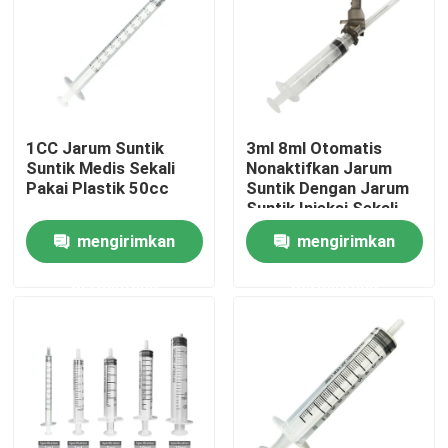
Wisata pabrik
Kontrol kualitas
1CC Jarum Suntik
3ml 8ml Otomatis
Suntik Medis Sekali
Nonaktifkan Jarum
Hubungi kami
Pakai Plastik 50cc
Suntik Dengan Jarum
Suntik Injeksi Sekali
Pakai
mengirimkan
mengirimkan
Quote request suatu
permintaan
permintaan
Karet Silikon Medis
Sumbat Karet Medis
Plunger Jarum Suntik Karet