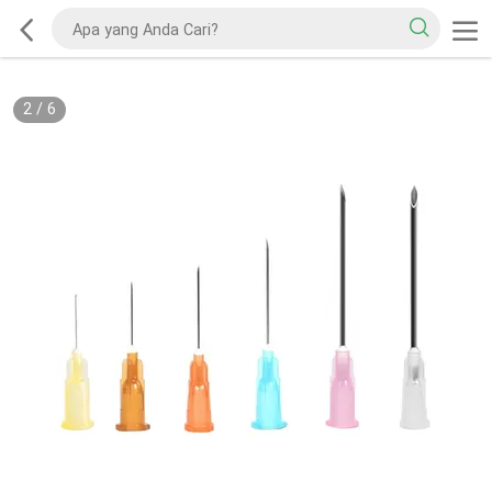
2
/
6