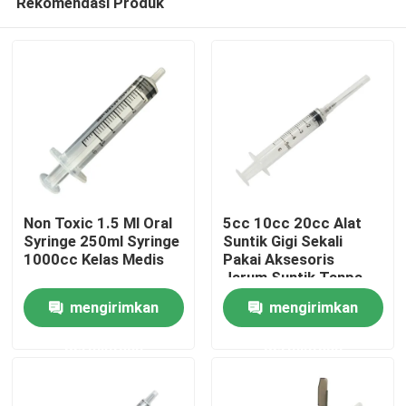
Rekomendasi Produk
Non Toxic 1.5 Ml Oral
5cc 10cc 20cc Alat
Syringe 250ml Syringe
Suntik Gigi Sekali
1000cc Kelas Medis
Pakai Aksesoris
Jarum Suntik Tanpa
Rumah
Jarum
mengirimkan
mengirimkan
Produk
permintaan
permintaan
Tentang kita