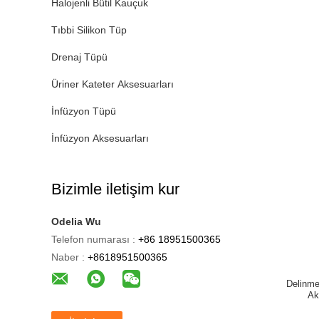
Halojenli Bütil Kauçuk
Tıbbi Silikon Tüp
Drenaj Tüpü
Üriner Kateter Aksesuarları
İnfüzyon Tüpü
İnfüzyon Aksesuarları
Bizimle iletişim kur
Odelia Wu
Telefon numarası :
+86 18951500365
Naber :
+8618951500365
Delinme
Ak