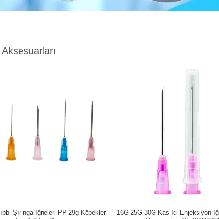
 Aksesuarları
ıbbi Şırınga İğneleri PP 29g Köpekler
16G 25G 30G Kas İçi Enjeksiyon İğ