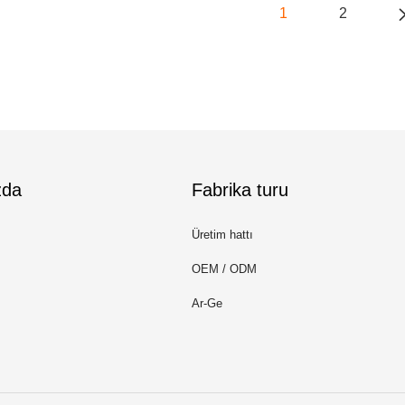
1
2
zda
Fabrika turu
Üretim hattı
OEM / ODM
Ar-Ge