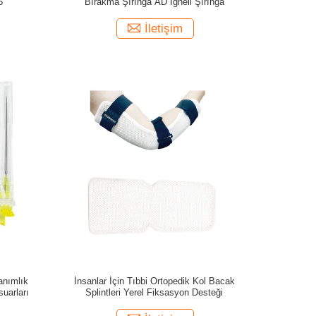
5
Bırakma Şırınga AD İğneli Şırınga
İletişim
anımlık
İnsanlar İçin Tıbbi Ortopedik Kol Bacak
uarları
Splintleri Yerel Fiksasyon Desteği