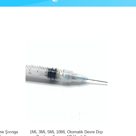
ne Şırınga
1ML 3ML 5ML 10ML Otomatik Devre Dışı