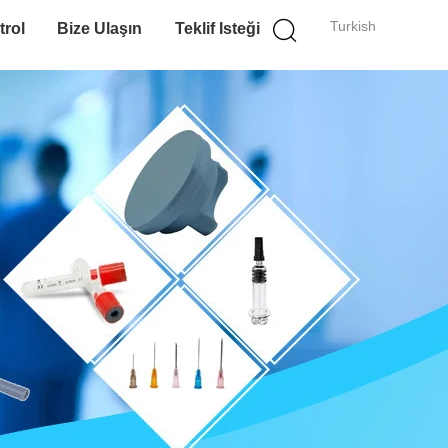
Turkish
trol
Bize Ulaşın
Teklif Isteği