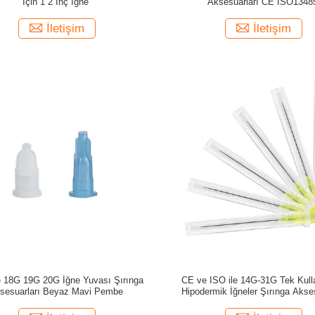
İçin 1 2 İnç İğne
Aksesuarları CE ISO1348
İletişim
İletişim
 18G 19G 20G İğne Yuvası Şırınga
CE ve ISO ile 14G-31G Tek Kull
sesuarları Beyaz Mavi Pembe
Hipodermik İğneler Şırınga Akses