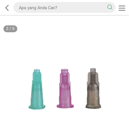
2
/
6