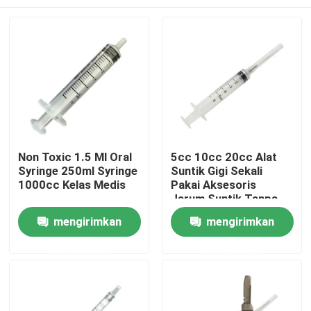
Non Toxic 1.5 Ml Oral
5cc 10cc 20cc Alat
Syringe 250ml Syringe
Suntik Gigi Sekali
1000cc Kelas Medis
Pakai Aksesoris
Jarum Suntik Tanpa
Jarum
Rumah
mengirimkan
mengirimkan
permintaan
permintaan
Produk
Tentang kita