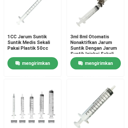
Wisata pabrik
Kontrol kualitas
1CC Jarum Suntik
3ml 8ml Otomatis
Suntik Medis Sekali
Nonaktifkan Jarum
Pakai Plastik 50cc
Suntik Dengan Jarum
Hubungi kami
Suntik Injeksi Sekali
Pakai
mengirimkan
mengirimkan
Quote request suatu
permintaan
permintaan
Karet Silikon Medis
Sumbat Karet Medis
Plunger Jarum Suntik Karet