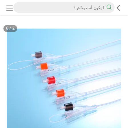
6
/
2