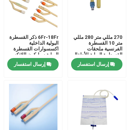
جولة في المعمل
ضبط الجودة
270 مللي متر 280 مللي
6Fr-18Fr ذكر القسطرة
متر 10 القسطرة
البولية الداخلية
الفرنسية ملحقات
اكسسوارات القسطرة
اتصل بنا
القسطرة البولية للأطفال
البولية سيليكون اللاتكس
Fr10.5
إرسال استفسار
إرسال استفسار
طلب اقتباس
مطاط السيليكون الطبي
سدادة مطاطية طبية
مكبس حقنة مطاطية