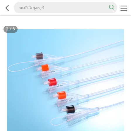
2
/
6