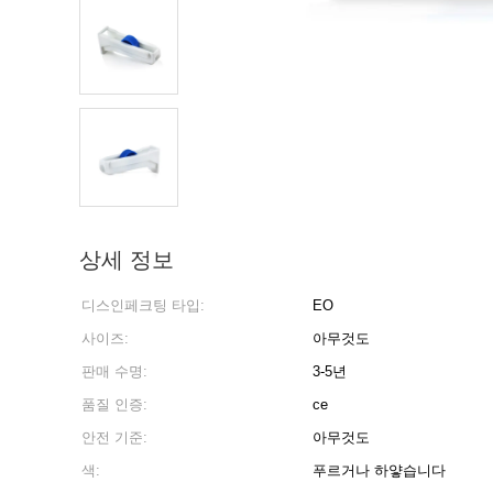
상세 정보
디스인페크팅 타입:
EO
사이즈:
아무것도
판매 수명:
3-5년
품질 인증:
ce
안전 기준:
아무것도
색:
푸르거나 하얗습니다