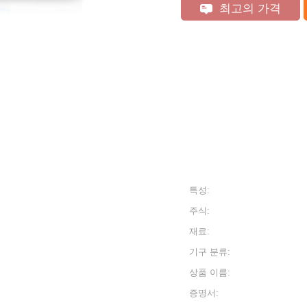
최고의 가격
특성:
주식:
재료:
기구 분류:
상품 이름:
증명서: