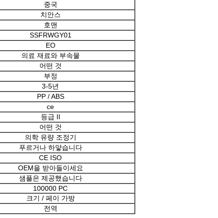
중국
치안스
호맨
SSFRWGY01
EO
의료 재료와 부속물
어떤 것
부정
3-5년
PP / ABS
ce
등급 II
어떤 것
의학 유량 조정기
푸르거나 하얗습니다
CE ISO
OEM을 받아들이세요
샘플은 제공했습니다
100000 PC
크기 / 페이 가방
전역