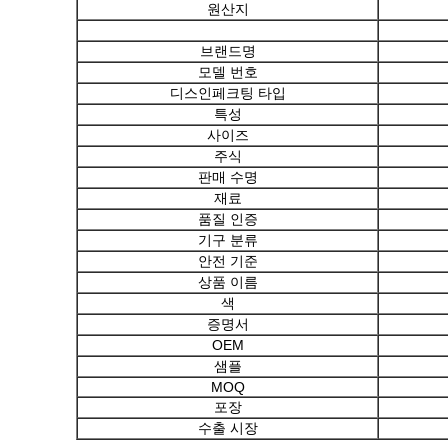
원산지
브랜드명
모델 번호
디스인페크팅 타입
특성
사이즈
주식
판매 수명
재료
품질 인증
기구 분류
안전 기준
상품 이름
색
증명서
OEM
샘플
MOQ
포장
수출 시장