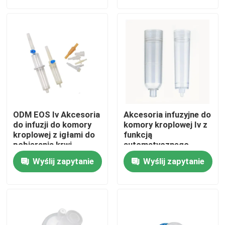
Wycieczka po fabryce
Kontrola jakości
Skontaktuj się z nami
ODM EOS Iv Akcesoria
Akcesoria infuzyjne do
Poprosić o wycenę
do infuzji do komory
komory kroplowej Iv z
kroplowej z igłami do
funkcją
pobierania krwi
automatycznego
zatrzymania powietrza
Medyczna guma silikonowa
Wyślij zapytanie
Wyślij zapytanie
Gumowy korek medyczny
Gumowy tłok strzykawki