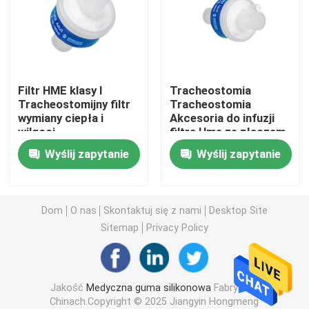
Akcesoria do strzykawek
Akcesoria do pobierania krwi
Filtr HME klasy I
Tracheostomia
Tracheostomijny filtr
Tracheostomia
wymiany ciepła i
Akcesoria do infuzji
Korek z gumy butylowej
wilgoci
filtra Hme ze złączem
rurki tlenowej
Wyślij zapytanie
Wyślij zapytanie
Wstępnie napełnione części strzykawki
Halogenowana guma butylowa
Dom
O nas
Skontaktuj się z nami
Desktop Site
Sitemap
Privacy Policy
Rurka silikonowa medyczna
Jakość
Medyczna guma silikonowa
Fabryka w
Rurka drenażowa
Chinach.Copyright © 2025 Jiangyin Hongmeng