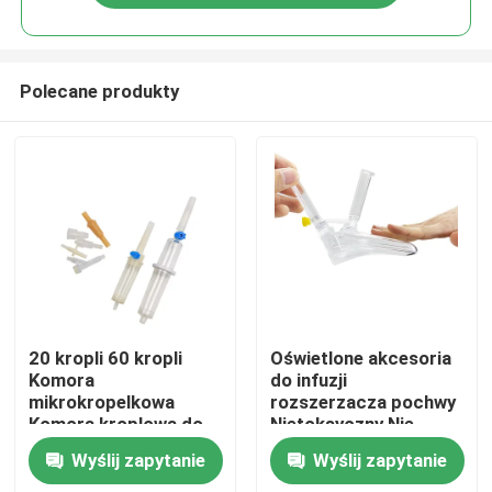
Polecane produkty
Dom
20 kropli 60 kropli
Oświetlone akcesoria
Komora
do infuzji
mikrokropelkowa
rozszerzacza pochwy
Produkty
Komora kroplowa do
Nietoksyczny Nie
wężyków dożylnych
drażniący
Wyślij zapytanie
Wyślij zapytanie
O nas