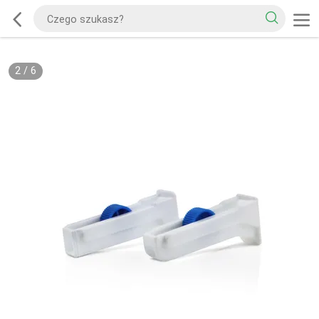
2
/
6