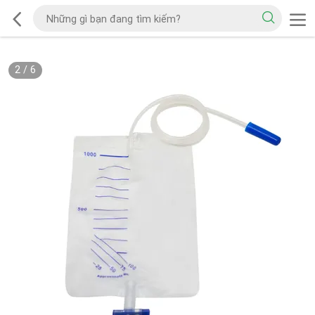
2
/
6