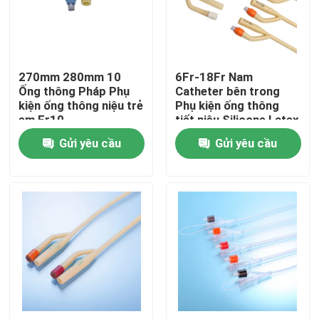
Tham quan nhà máy
270mm 280mm 10
6Fr-18Fr Nam
Kiểm soát chất lượng
Ống thông Pháp Phụ
Catheter bên trong
kiện ống thông niệu trẻ
Phụ kiện ống thông
em Fr10
tiết niệu Silicone Latex
Liên hệ chúng tôi
Gửi yêu cầu
Gửi yêu cầu
Yêu cầu báo giá
Cao su silicon y tế
Nút cao su y tế
Pít tông ống tiêm cao su