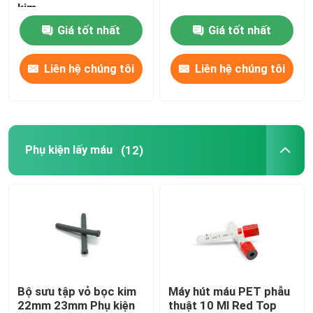
kim
Giá tốt nhất
Giá tốt nhất
Phụ kiện ống thông tiết niệu
Liên hệ chúng tôi
Liên hệ chúng tôi
ống truyền dịch
Phụ kiện tiêm truyền
Phụ kiện lấy máu
(12)
Bộ sưu tập vỏ bọc kim
Máy hút máu PET phẫu
22mm 23mm Phụ kiện
thuật 10 Ml Red Top