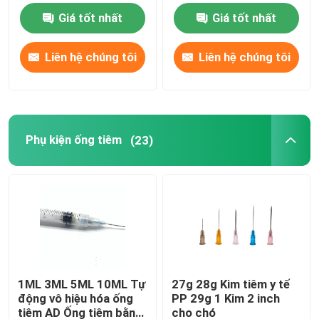
Giá tốt nhất
Giá tốt nhất
Phụ kiện ống tiêm
Liên hệ chúng tôi
Liên hệ chúng tôi
Phụ kiện lấy máu
nút cao su butyl
Phụ kiện ống tiêm
(23)
Bộ phận ống tiêm đã được sơ chế
Cao su butyl halogen hóa
ống silicon y tế
1ML 3ML 5ML 10ML Tự
27g 28g Kim tiêm y tế
động vô hiệu hóa ống
PP 29g 1 Kim 2 inch
ống thoát nước
tiêm AD Ống tiêm bằng
cho chó