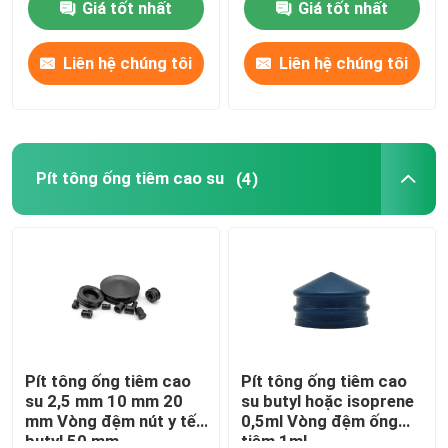
Giá tốt nhất
Giá tốt nhất
Tham quan nhà máy
Liên hệ chúng tôi
Liên hệ chúng tôi
Kiểm soát chất lượng
Pít tông ống tiêm cao su
(4)
Liên hệ chúng tôi
Yêu cầu báo giá
Cao su silicon y tế
Nút cao su y tế
Pít tông ống tiêm cao
Pít tông ống tiêm cao
su 2,5 mm 10 mm 20
su butyl hoặc isoprene
mm Vòng đệm nút y tế
0,5ml Vòng đệm ống
Pít tông ống tiêm cao su
butyl 50 mm
tiêm 1ml