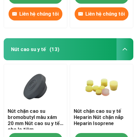
Liên hệ chúng tôi
Liên hệ chúng tôi
Nút cao su y tế
(13)
Nhà
Nút chặn cao su
Nút chặn cao su y tế
Sản phẩm
bromobutyl màu xám
Heparin Nút chặn nắp
20 mm Nút cao su y tế
Heparin Isoprene
cho lọ tiêm
Về chúng tôi