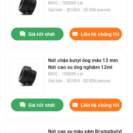
MOQ：100000 cái
Giá bán：$0.004 - $0.006/pieces
Tham quan nhà máy
Giá tốt nhất
Liên hệ chúng tôi
Kiểm soát chất lượng
Liên hệ chúng tôi
Nút chặn butyl ống máu 12 mm
Nút cao su ống nghiệm 12ml
Yêu cầu báo giá
MOQ：100000 cái
Giá bán：$0.004 - $0.006/pieces
Cao su silicon y tế
Giá tốt nhất
Liên hệ chúng tôi
Nút cao su y tế
Pít tông ống tiêm cao su
Nút cao su màu xám Bromobutyl