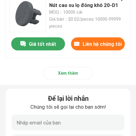
Nút cao su lọ đông khô 20-D1
MOQ：10000 cái
Phụ kiện ống tiêm
Giá bán：$0.02/pieces 10000-99999
pieces
Phụ kiện lấy máu
Giá tốt nhất
Liên hệ chúng tôi
nút cao su butyl
Bộ phận ống tiêm đã được sơ chế
Xem thêm
Cao su butyl halogen hóa
Để lại lời nhắn
Chúng tôi sẽ gọi lại cho bạn sớm!
ống silicon y tế
ống thoát nước