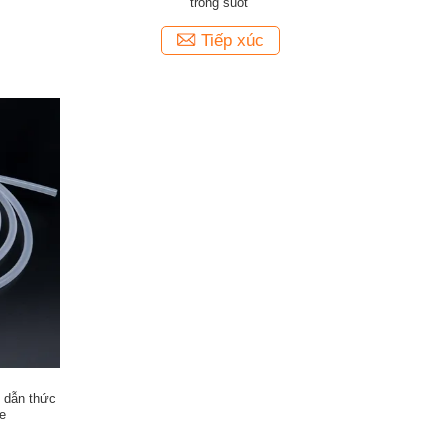
trong suốt
Tiếp xúc
 dẫn thức
ne