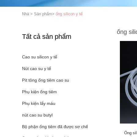
Nhà
>
Sản phẩm
>
ống silicon y tế
ống sili
Tất cả sản phẩm
Cao su silicon y tế
Nút cao su y tế
Pít tông ống tiêm cao su
Phụ kiện ống tiêm
Phụ kiện lấy máu
nút cao su butyl
Bộ phận ống tiêm đã được sơ chế
Ống si