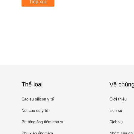
Tiếp xúc
Thể loại
Về chúng
Cao su silicon y tế
Giới thiệu
Nút cao su y tế
Lịch sử
Pít tông ống tiêm cao su
Dịch vụ
Phụ kiện ống tiêm
Nhóm của chú