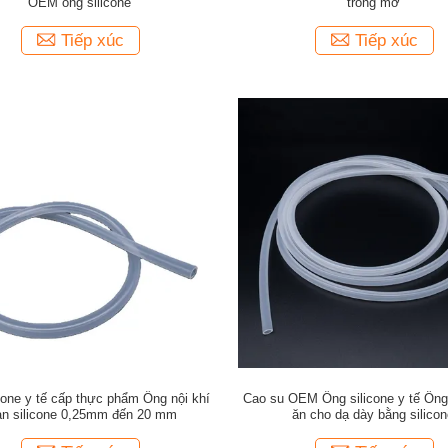
OEM ống silicone
trong mờ
Tiếp xúc
Tiếp xúc
cone y tế cấp thực phẩm Ống nội khí
Cao su OEM Ống silicone y tế Ống
ản silicone 0,25mm đến 20 mm
ăn cho dạ dày bằng silico