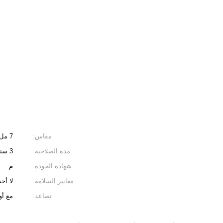
مقاس:
7 مل ، 8 مل ، 10 مل ، 12 مل ، 13 مل ، 14 مل
مدة الصلاحية:
3 سنوات
شهادة الجودة:
م
معايير السلامة:
لا أحد
تصاعد:
مع أو