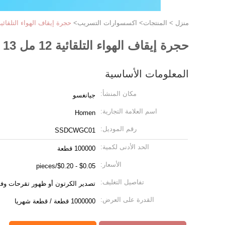
منزل
>
المنتجات
>
اكسسوارات التسريب
>
حجرة إيقاف الهواء التلقائية 12 مل 13 مل 14 مل حجرة التنقيط الدق
حجرة إيقاف الهواء التلقائية 12 مل 13 مل 14 مل حجرة التنقيط الدقيقة
المعلومات الأساسية
مكان المنشأ:
جيانغسو
اسم العلامة التجارية:
Homen
رقم الموديل:
SSDCWGC01
الحد الأدنى لكمية:
100000 قطعة
الأسعار:
$0.05 - $0.20/pieces
تفاصيل التغليف:
تصدير الكرتون أو ظهور تقرحات وفقا
القدرة على العرض:
1000000 قطعة / قطعة شهريا