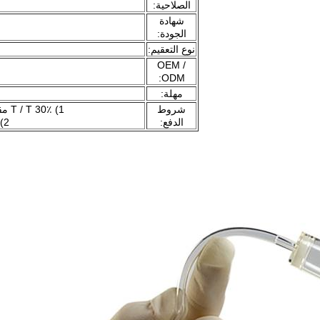
الصلاحية:
شهادة
الجودة:
نوع التعقيم:
OEM /
ODM:
مهلة:
شروط
1) 30٪ T / T مقدما فيما يتعلق بالإيداع والتوازن قبل التسليم.
الدفع:
2) 100٪ خطاب اعتماد عند التوقيع