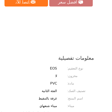
افضل سعر
ﺎﺘﺼﻟ ﺍﻶﻧ
معلومات تفصيلية
نوع التعقيم:
EOS
مخزون:
لا
مادة:
PVC
تصنيف الصك:
الفئة الثانية
اسم المنتج:
غرفة بالتنقيط
ميناء:
ميناء شنغهاي