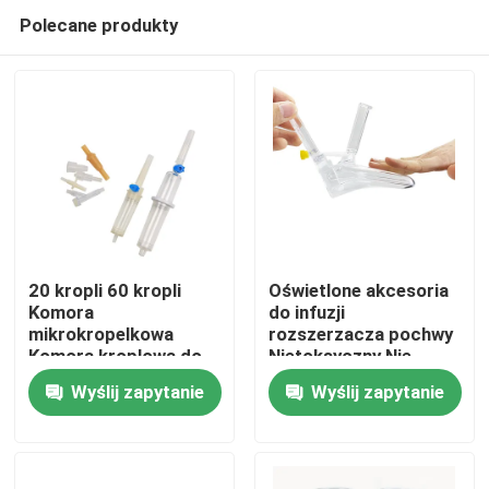
Polecane produkty
20 kropli 60 kropli
Oświetlone akcesoria
Komora
do infuzji
mikrokropelkowa
rozszerzacza pochwy
Dom
Komora kroplowa do
Nietoksyczny Nie
wężyków dożylnych
drażniący
Wyślij zapytanie
Wyślij zapytanie
Produkty
O nas