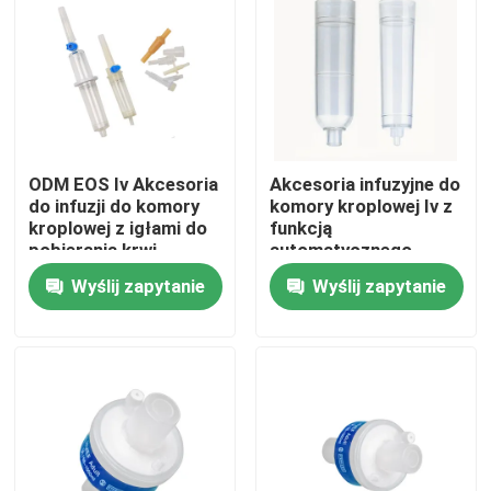
Wycieczka po fabryce
Kontrola jakości
ODM EOS Iv Akcesoria
Akcesoria infuzyjne do
Skontaktuj się z nami
do infuzji do komory
komory kroplowej Iv z
kroplowej z igłami do
funkcją
pobierania krwi
automatycznego
Poprosić o wycenę
zatrzymania powietrza
Wyślij zapytanie
Wyślij zapytanie
Medyczna guma silikonowa
Gumowy korek medyczny
Gumowy tłok strzykawki