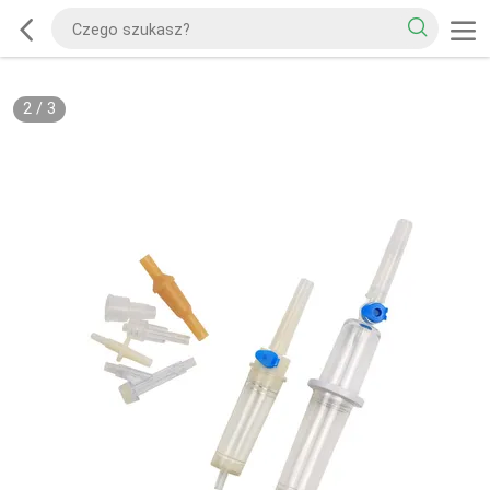
2
/
3