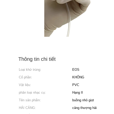
Thông tin chi tiết
Loại khử trùng:
EOS
Cổ phần:
KHÔNG
Vật liệu:
PVC
phân loại nhạc cụ:
Hạng II
Tên sản phẩm:
buồng nhỏ giọt
HẢI CẢNG:
cảng thượng hải