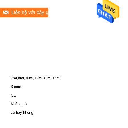
Liên hệ với bây giờ
7ml,8ml,10ml,12ml,13ml,14ml
3 năm
CE
Không có
có hay không