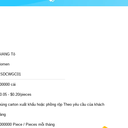
IANG Tô
Homen
SSDCWGC01
00000 cái
0.05 - $0.20/pieces
hùng carton xuất khẩu hoặc phồng rộp Theo yêu cầu của khách
àng
000000 Piece / Pieces mỗi tháng