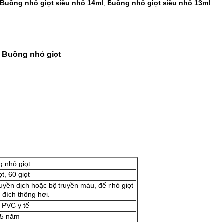
Buồng nhỏ giọt siêu nhỏ 14ml
Buồng nhỏ giọt siêu nhỏ 13ml
,
 Buồng nhỏ giọt
 nhỏ giọt
ọt, 60 giọt
uyền dịch hoặc bộ truyền máu, để nhỏ giọt
đích thông hơi.
 PVC y tế
-5 năm