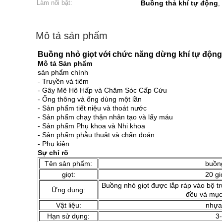
Làm nổi bật:
Buồng thả khí tự động
,
Mô tả sản phẩm
Buồng nhỏ giọt với chức năng dừng khí tự động
Mô tả Sản phẩm
sản phẩm chính
- Truyền và tiêm
- Gây Mê Hô Hấp và Chăm Sóc Cấp Cứu
- Ống thông và ống dùng một lần
- Sản phẩm tiết niệu và thoát nước
- Sản phẩm chạy thận nhân tạo và lấy máu
- Sản phẩm Phụ khoa và Nhi khoa
- Sản phẩm phẫu thuật và chẩn đoán
- Phụ kiện
Sự chỉ rõ
Tên sản phẩm:
buồng
giọt:
20 gi
Buồng nhỏ giọt được lắp ráp vào bộ tr
Ứng dụng:
đều và mục 
Vật liệu:
nhựa
Hạn sử dụng:
3