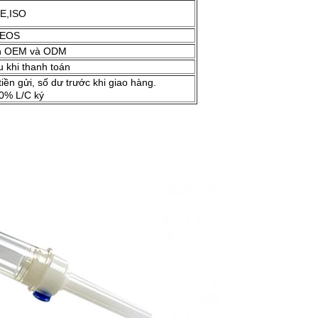
E,ISO
EOS
n OEM và ODM
 khi thanh toán
tiền gửi, số dư trước khi giao hàng.
0% L/C ký