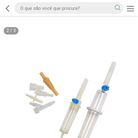
2
/
3