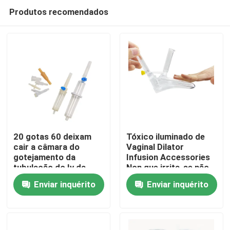
Produtos recomendados
20 gotas 60 deixam
Tóxico iluminado de
cair a câmara do
Vaginal Dilator
gotejamento da
Infusion Accessories
Casa
tubulação do Iv da
Non que irrita-se não
câmara de Microdrip
Enviar inquérito
Enviar inquérito
Produtos
Quem Somos