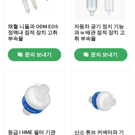
공장 투어
채혈 니들과 ODM EOS
자동차 공기 정지 기능
정맥내 점적 장치 고취
과 iv 배관 점적 장치 고
품질 관리
부속물
취 부속물
문의 보내기
문의 보내기
연락처
견적 요청
의학 실리콘 고무
의학 고무마개
충돌 시린지 플런저
등급 I HME 필터 기관
산소 튜브 커넥터와 기