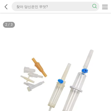
2
/
3