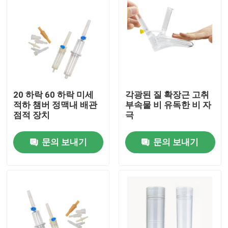
20 하락 60 하락 미세
각광된 질 확장근 고취
적하 챔버 정맥내 배관
부속물 비 유독한 비 자
점적 장치
극
문의 보내기
문의 보내기
홈
제품 소개
회사 소개