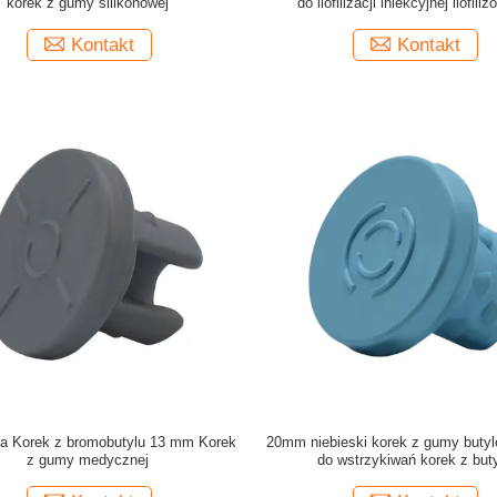
korek z gumy silikonowej
do liofilizacji iniekcyjnej liofili
Kontakt
Kontakt
acja Korek z bromobutylu 13 mm Korek
20mm niebieski korek z gumy butylo
z gumy medycznej
do wstrzykiwań korek z but