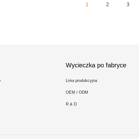
1
2
3
Wycieczka po fabryce
e
Linia produkcyjna
OEM / ODM
R & D