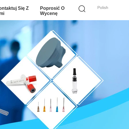
Polish
ntaktuj Się Z
Poprosić O
mi
Wycenę