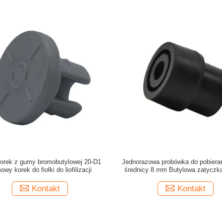
orek z gumy bromobutylowej 20-D1
Jednorazowa probówka do pobieran
wy korek do fiolki do liofilizacji
średnicy 8 mm Butylowa zatyczk
Fioletowy Pomarańczowy
Kontakt
Kontakt