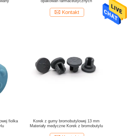
zowany
opakowań farmaceutycznych
Kontakt
wej fiolka
Korek z gumy bromobutylowej 13 mm
ylu
Materiały medyczne Korek z bromobutylu