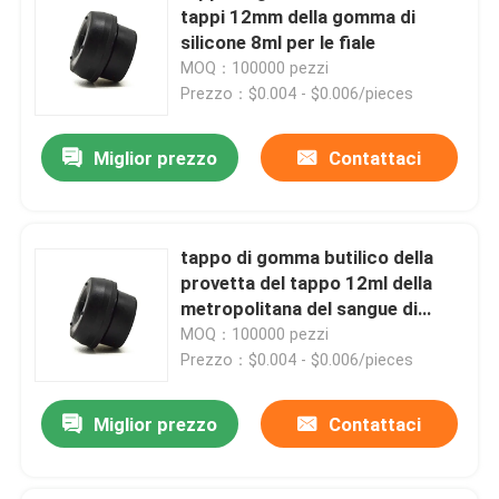
tappi 12mm della gomma di
silicone 8ml per le fiale
Fatory Tour
MOQ：100000 pezzi
Prezzo：$0.004 - $0.006/pieces
Controllo di qualità
Miglior prezzo
Contattaci
Contattaci
tappo di gomma butilico della
Richiedere un preventivo
provetta del tappo 12ml della
metropolitana del sangue di
12mm
MOQ：100000 pezzi
Gomma di silicone medica
Prezzo：$0.004 - $0.006/pieces
Tappo di gomma medico
Miglior prezzo
Contattaci
Tuffatore di gomma della siringa