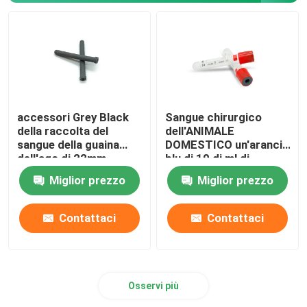
accessori Grey Black
Sangue chirurgico
della raccolta del
dell'ANIMALE
sangue della guaina
DOMESTICO un'arancia
dell'ago di 22mm
blu di 10 di ml di
23mm
agrostide bianco tubi
Miglior prezzo
Miglior prezzo
del sangue
Contattaci
Contattaci
Osservi più