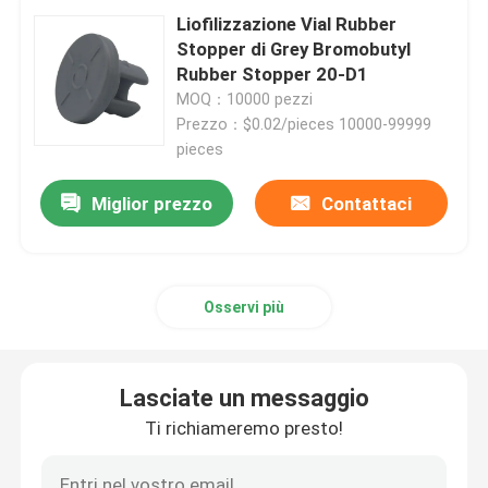
Liofilizzazione Vial Rubber
Stopper di Grey Bromobutyl
Accessori della siringa
Rubber Stopper 20-D1
MOQ：10000 pezzi
Prezzo：$0.02/pieces 10000-99999
Accessori della raccolta del sangue
pieces
Tappo di gomma butilica
Miglior prezzo
Contattaci
Parti precompilate della siringa
Osservi più
Gomma butilica alogenata
Lasciate un messaggio
Metropolitana medica del silicone
Ti richiameremo presto!
Metropolitana di drenaggio