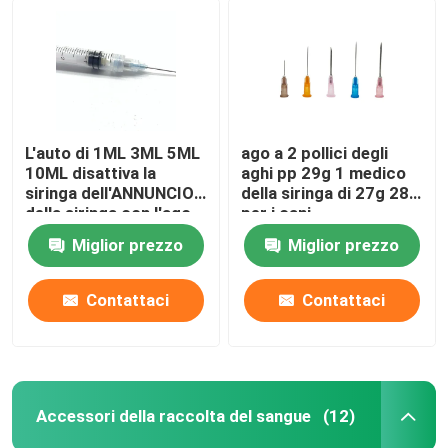
L'auto di 1ML 3ML 5ML
ago a 2 pollici degli
10ML disattiva la
aghi pp 29g 1 medico
siringa dell'ANNUNCIO
della siringa di 27g 28g
della siringa con l'ago
per i cani
Miglior prezzo
Miglior prezzo
Contattaci
Contattaci
Accessori della raccolta del sangue
(12)