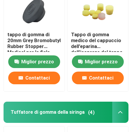
tappo di gomma di
Tappo di gomma
20mm Grey Bromobutyl
medico del cappuccio
Rubber Stopper
dell'eparina
Medical per la fiala
dell'isoprene del tappo
dell'iniezione
dell'eparina
Miglior prezzo
Miglior prezzo
Contattaci
Contattaci
Tuffatore di gomma della siringa
(4)