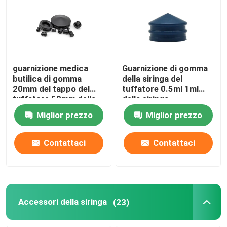
guarnizione medica
Guarnizione di gomma
butilica di gomma
della siringa del
20mm del tappo del
tuffatore 0.5ml 1ml
tuffatore 50mm della
della siringa
siringa di 2.5mm 10mm
dell'isoprene o del
Miglior prezzo
Miglior prezzo
butile
Contattaci
Contattaci
Accessori della siringa
(23)