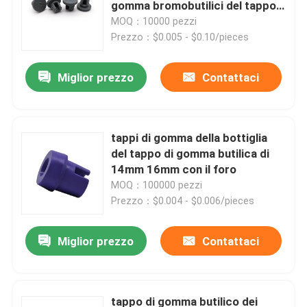
gomma bromobutilici del tappo
di iso di 13mm
MOQ：10000 pezzi
Prezzo：$0.005 - $0.10/pieces
Miglior prezzo
Contattaci
tappi di gomma della bottiglia
del tappo di gomma butilica di
14mm 16mm con il foro
MOQ：100000 pezzi
Prezzo：$0.004 - $0.006/pieces
Casa
Miglior prezzo
Contattaci
Prodotti
tappo di gomma butilico dei
Chi siamo