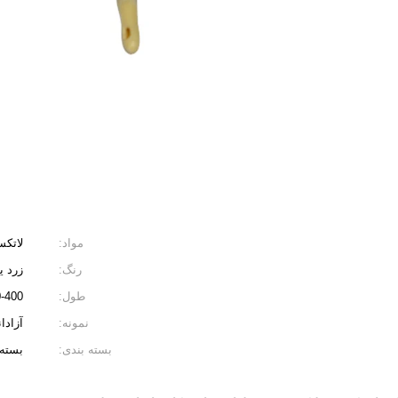
مواد:
لاتکس با
رنگ:
زرد ی
طول:
390-400 می
نمونه:
آزادا
بسته بندی:
بسته 