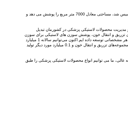
Jiangyin Hongmeng Rubber Plastic Product Co., Ltd. در شهر Jiangyin، استان جیانگ سو واقع شده است، شرکت ما که در سال 2004 تأسیس شد، مساحتی معادل 7000 متر مربع را پوشش می دهد و
د و مدیریت محصولات لاستیکی پزشکی در کشورمان تبدیل
ه های لاستیکی برای مجموعه های تزریق و انتقال خون، پوشش سوزن های لاستیکی برای سوزن
های خون گیری و سایر قطعات لاستیکی، پد های لاستیکی و کلاهک های لاستیکی برای ابزار پزشکی تولید کند.ما همچنین درب های لاستیکی را در هر مشخصاتی توسعه داده ایم.اکنون می‌توانیم سالانه 1 میلیارد
درپوش لاستیکی برای لوله‌های جمع‌آوری خون خلاء، 0.8 میلیارد روکش لاستیکی برای سوزن‌های جمع‌آوری خون، 0.2 میلیارد لوله لاستیکی برای مجموعه‌های تزریق و انتقال خون و 0.1 میلیارد مورد دیگر تولید
عه عالی، ما می توانیم انواع محصولات لاستیکی پزشکی را طبق