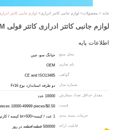
خانه
>
محصولات
>
لوازم جانبی کاتتر ادراری
>
لوازم جانبی کاتتر ادراری کاتتر فولی OEM لاتک
لوازم جانبی کاتتر ادراری کاتتر فولی OEM لاتکس Fr16 با روکش سیلیکونی
اطلاعات پایه
محل منبع:
جیانگ سو، چین
نام تجاری:
OEM
گواهی:
CE and ISO13485
شماره مدل:
دو طرفه استاندارد نوع Fr16
مقدار حداقل تعداد سفارش:
10000 عدد
قیمت:
$0.50/pieces 10000-49999 pieces
جزئیات بسته بندی:
1 عدد / کیسه<br>500 کیسه / کارتن
قابلیت ارائه:
500000 قطعه/قطعه در روز