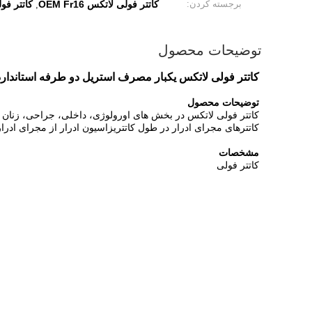
برجسته کردن:
کاتتر فولی لاتکس OEM Fr16
کاتتر فول
,
توضیحات محصول
کاتتر فولی لاتکس یکبار مصرف استریل دو طرفه استاندارد Fr16 با تخلیه ادرار با پوشش 100% سیلیکو
توضیحات محصول
کاتتر فولی لاتکس در بخش های اورولوژی، داخلی، جراحی، زنان و ز
کاتترهای مجرای ادرار در طول کاتتریزاسیون ادرار از مجرای ادرار ع
مشخصات
کاتتر فولی