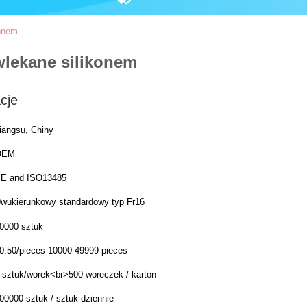
onem
lekane silikonem
cje
iangsu, Chiny
OEM
E and ISO13485
wukierunkowy standardowy typ Fr16
0000 sztuk
0.50/pieces 10000-49999 pieces
 sztuk/worek<br>500 woreczek / karton
00000 sztuk / sztuk dziennie