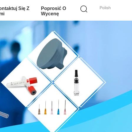
Polish
ntaktuj Się Z
Poprosić O
mi
Wycenę