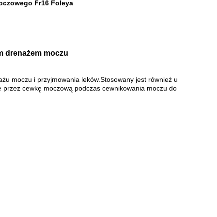
oczowego Fr16 Foleya
ym drenażem moczu
enażu moczu i przyjmowania leków.Stosowany jest również u
zane przez cewkę moczową podczas cewnikowania moczu do