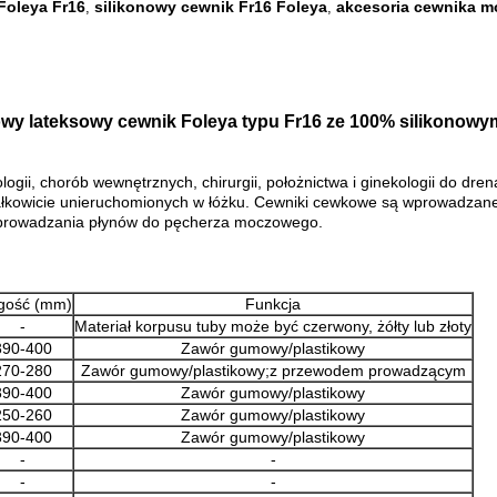
Foleya Fr16
silikonowy cewnik Fr16 Foleya
akcesoria cewnika m
,
,
wy lateksowy cewnik Foleya typu Fr16 ze 100% silikonow
ogii, chorób wewnętrznych, chirurgii, położnictwa i ginekologii do dr
b całkowicie unieruchomionych w łóżku. Cewniki cewkowe są wprowad
prowadzania płynów do pęcherza moczowego.
gość (mm)
Funkcja
-
Materiał korpusu tuby może być czerwony, żółty lub złoty
390-400
Zawór gumowy/plastikowy
270-280
Zawór gumowy/plastikowy;z przewodem prowadzącym
390-400
Zawór gumowy/plastikowy
250-260
Zawór gumowy/plastikowy
390-400
Zawór gumowy/plastikowy
-
-
-
-