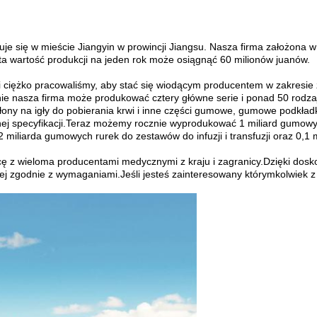
uje się w mieście Jiangyin w prowincji Jiangsu. Nasza firma założona
a wartość produkcji na jeden rok może osiągnąć 60 milionów juanów.
o i ciężko pracowaliśmy, aby stać się wiodącym producentem w zakresi
e nasza firma może produkować cztery główne serie i ponad 50 rod
łony na igły do ​​pobierania krwi i inne części gumowe, gumowe podkła
 specyfikacji.Teraz możemy rocznie wyprodukować 1 miliard gumowyc
,2 miliarda gumowych rurek do zestawów do infuzji i transfuzji oraz 0,1 
acę z wieloma producentami medycznymi z kraju i zagranicy.Dzięki 
 zgodnie z wymaganiami.Jeśli jesteś zainteresowany którymkolwiek z 