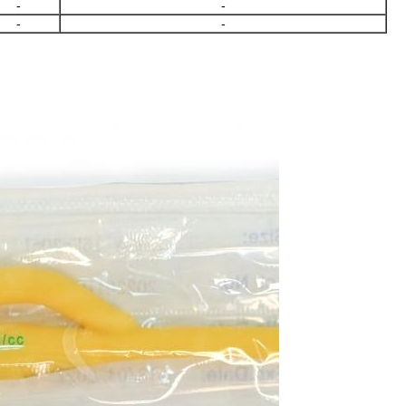
-
-
-
-