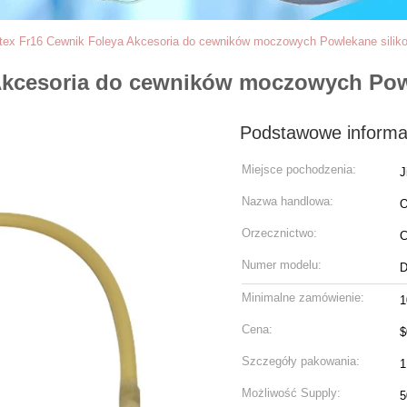
ex Fr16 Cewnik Foleya Akcesoria do cewników moczowych Powlekane silik
Akcesoria do cewników moczowych Pow
Podstawowe informa
Miejsce pochodzenia:
J
Nazwa handlowa:
Orzecznictwo:
C
Numer modelu:
D
Minimalne zamówienie:
1
Cena:
$
Szczegóły pakowania:
1
Możliwość Supply:
5