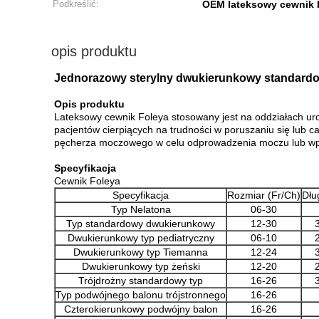
Podkreślić:
OEM lateksowy cewnik 
opis produktu
Jednorazowy sterylny dwukierunkowy standardo
Opis produktu
Lateksowy cewnik Foleya stosowany jest na oddziałach urol
pacjentów cierpiących na trudności w poruszaniu się lu
pęcherza moczowego w celu odprowadzenia moczu lub w
Specyfikacja
Cewnik Foleya
Specyfikacja
Rozmiar (Fr/Ch)
Dłu
Typ Nelatona
06-30
Typ standardowy dwukierunkowy
12-30
Dwukierunkowy typ pediatryczny
06-10
Dwukierunkowy typ Tiemanna
12-24
Dwukierunkowy typ żeński
12-20
Trójdrożny standardowy typ
16-26
Typ podwójnego balonu trójstronnego
16-26
Czterokierunkowy podwójny balon
16-26