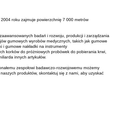
 w 2004 roku zajmuje powierzchnię 7 000 metrów
e zaawansowanych badań i rozwoju, produkcji i zarządzania
zajów gumowych wyrobów medycznych, takich jak gumowe
dki i gumowe nakładki na instrumenty
h korków do próżniowych probówek do pobierania krwi,
miliarda innych artykułów.
doskonałemu zespołowi badawczo-rozwojowemu możemy
naszych produktów, skontaktuj się z nami, aby uzyskać