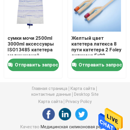
Аксессуары шприца
Аксессуары собрания крови
сумки мочи 2500ml
Желтый цвет
3000ml аксессуары
катетера латекса 8
ISO13485 катетера
пути катетера 2 Foley
Затвор бутил каучука
медицинской
силикона Fr08
мочевыделительные
французский
Отправить запрос
Отправить запрос
Prefilled части шприца
Галоидированный бутил каучук
Главная страница
Карта сайта
контактные данные
Desktop Site
Карта сайта
Privacy Policy
Медицинская трубка силикона
Трубка дренажа
Качество
Медицинская силиконовая резина