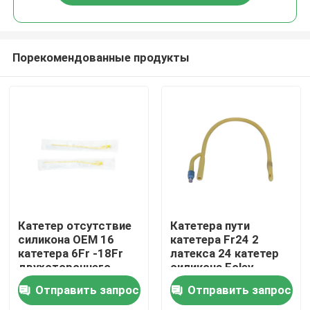
Порекомендованные продукты
Главная страница
Катетер отсутствие
Катетера пути
силикона OEM 16
катетера Fr24 2
катетера 6Fr -18Fr
латекса 24 катетер
Продукция
двухстороннего
силикона Foley
Foley
французского
Отправить запрос
Отправить запрос
медицинский
О Компании