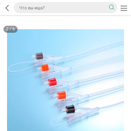
2
/
6