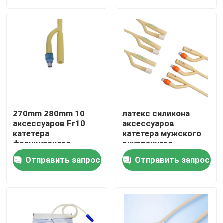
Наша фабрика
контроль качества
контактные данные
270mm 280mm 10
латекс силикона
Отправить запрос
аксессуаров Fr10
аксессуаров
катетера
катетера мужского
французского
внутреннего
катетера
катетера 6Fr-18Fr
Медицинская силиконовая резина
Отправить запрос
Отправить запрос
педиатрических
мочевыделительный
мочевыделительных
Медицинский резиновый затвор
Резиновый плунжер шприца