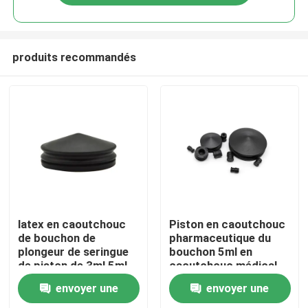
produits recommandés
Aperçu
latex en caoutchouc
Piston en caoutchouc
de bouchon de
pharmaceutique du
plongeur de seringue
bouchon 5ml en
Produits
de piston de 3ml 5ml
caoutchouc médical
10ml libre
noir
envoyer une
envoyer une
A propos de nous