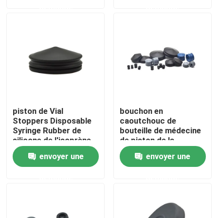
demande
demande
Visite d'usine
Contrôle de la qualité
Contact
piston de Vial
bouchon en
Demande de soumission
Stoppers Disposable
caoutchouc de
Syringe Rubber de
bouteille de médecine
silicone de l'isoprène
de piston de la
5ml
seringue 20ml pour la
Le caoutchouc de silicone médical
envoyer une
envoyer une
seringue
demande
demande
Bouchon en caoutchouc médical
Plongeur en caoutchouc de seringue