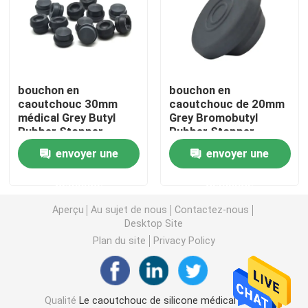
Accessoires de seringue
Accessoires de collection de sang
bouchon en
bouchon en
caoutchouc 30mm
caoutchouc de 20mm
médical Grey Butyl
Grey Bromobutyl
Bouchon de caoutchouc butylique
Rubber Stopper
Rubber Stopper
Pharmaceutical de
Medical pour la fiole
envoyer une
envoyer une
20mm
d'injection
Pièces préremplies de seringue
demande
demande
Caoutchouc butylique halogéné
Aperçu
Au sujet de nous
Contactez-nous
Desktop Site
Plan du site
Privacy Policy
Tube médical de silicone
Tube de drainage
Qualité
Le caoutchouc de silicone médical
Usine