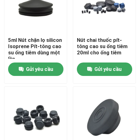
Tham quan nhà máy
Kiểm soát chất lượng
5ml Nút chặn lọ silicon
Nút chai thuốc pít-
Isoprene Pít-tông cao
tông cao su ống tiêm
su ống tiêm dùng một
20ml cho ống tiêm
Liên hệ chúng tôi
lần
Gửi yêu cầu
Gửi yêu cầu
Yêu cầu báo giá
Cao su silicon y tế
Nút cao su y tế
Pít tông ống tiêm cao su