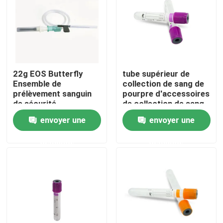
Visite d'usine
Contrôle de la qualité
22g EOS Butterfly
tube supérieur de
Ensemble de
collection de sang de
Contact
prélèvement sanguin
pourpre d'accessoires
de sécurité
de collection de sang
Adaptateur Luer
de d'EDTA de 16mm
envoyer une
envoyer une
Demande de soumission
demande
demande
Le caoutchouc de silicone médical
Bouchon en caoutchouc médical
Plongeur en caoutchouc de seringue