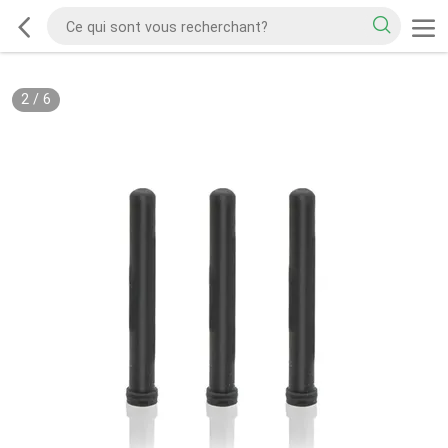
2
/
6