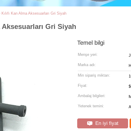
ılıfı Kan Alma Aksesuarları Gri Siyah
Aksesuarları Gri Siyah
Temel bilgi
Menşe yeri:
J
Marka adı:
Min sipariş miktarı:
1
Fiyat:
$
Ambalaj bilgileri:
M
Yetenek temini:
A
En iyi fiyat