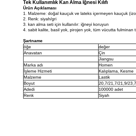
Tek Kullanımlık Kan Alma İğnesi Kılıfı
Ürün Açıklaması
1. Malzeme: doğal kauçuk ve lateks içermeyen kauçuk (iz
2. Renk: siyah/gri
3. kan alma seti için kullanılır: iğneyi koruyun
4. sabit kalite, basil yok, pirojen yok, tüm vücutta fulminan 
Şartname
öğe
değer
Anavatan
Çin
Jiangsu
Marka adı
Homen
İşleme Hizmeti
Kalıplama, Kesme
Malzeme
Lastik
Boyut
20,7/21,7/21,9/23
Adedi
100000 adet
Renk
Siyah