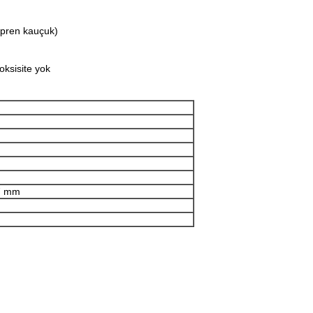
opren kauçuk)
toksisite yok
,7 mm