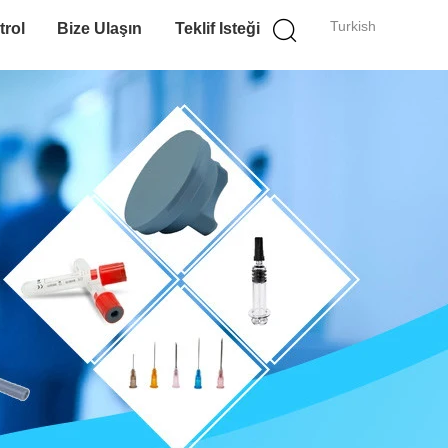
Turkish
trol
Bize Ulaşın
Teklif Isteği