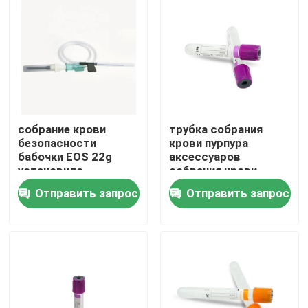
Наша фабрика
контроль качества
контактные данные
собрание крови
трубка собрания
безопасности
крови пурпура
бабочки EOS 22g
аксессуаров
Отправить запрос
установило
собрания крови
переходник Luer
ЭТИЛЕНДИАМИНТЕТРА
Отправить запрос
Отправить запрос
16mm верхняя
Медицинская силиконовая резина
Медицинский резиновый затвор
Резиновый плунжер шприца