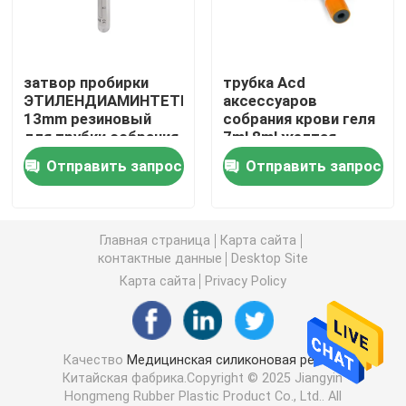
Аксессуары шприца
затвор пробирки
трубка Acd
ЭТИЛЕНДИАМИНТЕТРАЦЕТАТА
аксессуаров
Аксессуары собрания крови
13mm резиновый
собрания крови геля
для трубки собрания
7ml 8ml желтая
крови
верхняя
Затвор бутил каучука
Отправить запрос
Отправить запрос
Prefilled части шприца
Главная страница
Карта сайта
контактные данные
Desktop Site
Галоидированный бутил каучук
Карта сайта
Privacy Policy
Медицинская трубка силикона
Качество
Медицинская силиконовая резина
Китайская фабрика.Copyright © 2025 Jiangyin
Трубка дренажа
Hongmeng Rubber Plastic Product Co., Ltd.. All