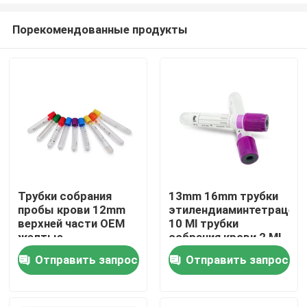
Порекомендованные продукты
Трубки собрания
13mm 16mm трубки
пробы крови 12mm
этилендиаминтетрацет
Главная страница
верхней части OEM
10 Ml трубки
желтые
собрания крови 2 Ml
Отправить запрос
Отправить запрос
Продукция
О Компании