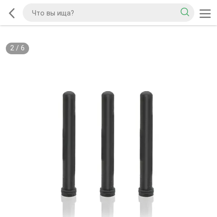
2
/
6