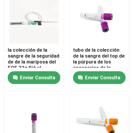
Visita a la fábrica
Control de Calidad
la colección de la
tubo de la colección
Contacto
sangre de la seguridad
de la sangre del top de
de de la mariposa del
la púrpura de los
FOE 22g fijó el
accesorios de la
Solicitar una cotización
adaptador de Luer
colección de la sangre
Enviar Consulta
Enviar Consulta
de del EDTA de 16m m
Goma de silicona médica
Tapón de goma médico
Émbolo de goma de la jeringuilla