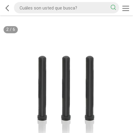
2
/
6