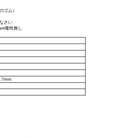
のゴム）
しなさい
ant毒性無し
23.7mm