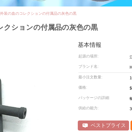
の針の外装の血のコレクションの付属品の灰色の黒
のコレクションの付属品の灰色の黒
基本情報
起源の場所:
ブランド名:
最小注文数量:
価格:
$
パッケージの詳細:
供給の能力:
ベストプライス