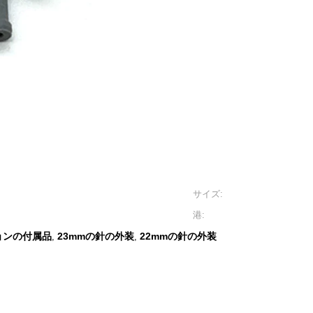
サイズ:
港:
ョンの付属品
23mmの針の外装
22mmの針の外装
,
,