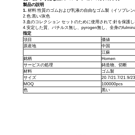
製品の説明
1.
材料:性質のゴムおよび乳液の自由なゴム製（イソプレン
2.色:黒い/灰色
3.血のコレクション セットのために使用されて:針を保護
4.安定した質、バチルス無し、pyrogen無し、全身のfulmin
指定
項目
価値
原産地
中国
江蘇
銘柄
Homen
サービスの処理
鋳造物、切断
材料
ゴム製
サイズ
20.7/21.7/21.9/
MOQ
100000pcs
色
黒い