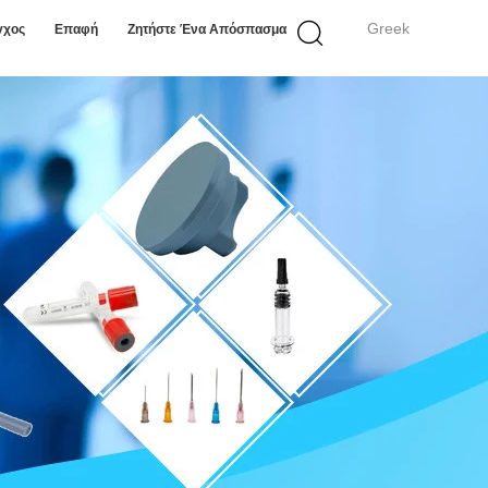
Greek
γχος
Επαφή
Ζητήστε Ένα Απόσπασμα