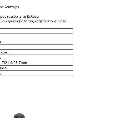
ene λάστιχο)
προστατεύστε τη βελόνα
αμία κεραυνοβόλη τοξικότητα στο σύνολο
u
n
 κοπή
ο
1.7/21.9/23.7mm
0pcs
ς