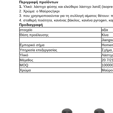
Περιγραφή προϊόντων
1.
Υλικό: λάστιχο φύσης και ελεύθερο λάστιχο λατέξ (isopr
2. Χρώμα: ο Μαύρος/γκρι
3. που χρησιμοποιούνται για τη συλλογή αίματος θέτουν: 
4. σταθερή ποιότητα, κανένας βάκιλος, κανένα pyrogen, κ
Προδιαγραφή
στοιχείο
αξία
Θέση προέλευσης
Κίνα
Jiangs
Εμπορικό σήμα
Home
Υπηρεσία επεξεργασίας
Σχήμα,
Υλικό
Λάστιχ
Μέγεθος
20.7/2
MOQ
10000
Χρώμα
Μαύρο