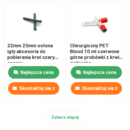
22mm 23mm osłona
Chirurgiczny PET
igły akcesoria do
Blood 10 ml czerwone
pobierania krwi szary
górne probówki z krwią
czarny
niebiesko-
pomarańczowe
Najlepsza cena
Najlepsza cena
Skontaktuj się z
Skontaktuj się z
nami
nami
Zobacz więcej