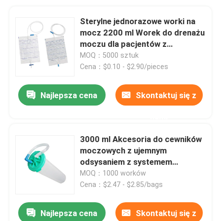
Sterylne jednorazowe worki na
mocz 2200 ml Worek do drenażu
moczu dla pacjentów z
nietrzymaniem moczu
MOQ：5000 sztuk
Cena：$0.10 - $2.90/pieces
Najlepsza cena
Skontaktuj się z
nami
3000 ml Akcesoria do cewników
moczowych z ujemnym
odsysaniem z systemem
próżniowym
MOQ：1000 worków
Cena：$2.47 - $2.85/bags
Najlepsza cena
Skontaktuj się z