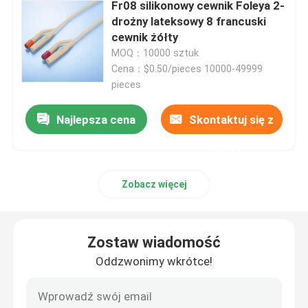
Fr08 silikonowy cewnik Foleya 2-
drożny lateksowy 8 francuski
Akcesoria do strzykawek
cewnik żółty
MOQ：10000 sztuk
Cena：$0.50/pieces 10000-49999
Akcesoria do pobierania krwi
pieces
Najlepsza cena
Skontaktuj się z
Korek z gumy butylowej
nami
Wstępnie napełnione części strzykawki
Zobacz więcej
Halogenowana guma butylowa
Zostaw wiadomość
Rurka silikonowa medyczna
Oddzwonimy wkrótce!
Rurka drenażowa