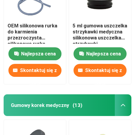
OEM silikonowa rurka
5 ml gumowa uszczelka
do karmienia
strzykawki medyczna
przezroczysta
silikonowa uszczelka
silikonowa rurka
strzykawki
żołądkowa
Najlepsza cena
Najlepsza cena
Skontaktuj się z
Skontaktuj się z
nami
nami
Gumowy korek medyczny
(13)