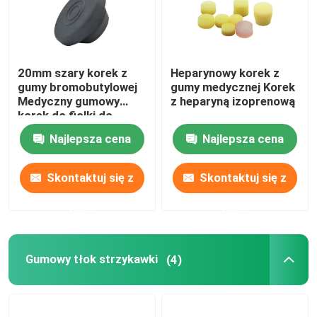
20mm szary korek z
Heparynowy korek z
gumy bromobutylowej
gumy medycznej Korek
Medyczny gumowy
z heparyną izoprenową
korek do fiolki do
wstrzykiwań
Najlepsza cena
Najlepsza cena
Skontaktuj się z
Skontaktuj się z
nami
nami
Gumowy tłok strzykawki
(4)