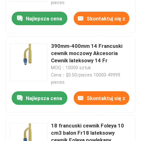
pieces
Najlepsza cena
Skontaktuj się z
nami
390mm-400mm 14 Francuski
cewnik moczowy Akcesoria
Cewnik lateksowy 14 Fr
MOQ：10000 sztuk
Cena：$0.50/pieces 10000-49999
pieces
Najlepsza cena
Skontaktuj się z
Dom
nami
Produkty
18 francuski cewnik Foleya 10
cm3 balon Fr18 lateksowy
O nas
cewnik Foleya powlekany