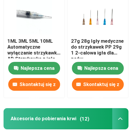
1ML 3ML 5ML 10ML
27g 28g Igły medyczne
Automatyczne
do strzykawek PP 29g
wyłączanie strzykawki
1 2-calowa igła dla
AD Strzykawka z igłą
psów
Najlepsza cena
Najlepsza cena
Skontaktuj się z
Skontaktuj się z
nami
nami
Akcesoria do pobierania krwi
(12)