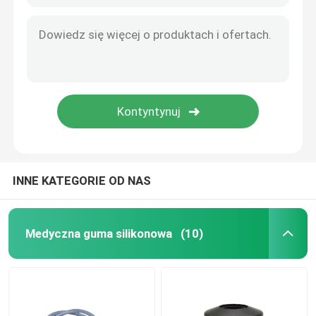
Akcesoria do cewników moczowych
Rurka infuzyjna
Akcesoria do infuzji
INNE KATEGORIE OD NAS
Medyczna guma silikonowa
(10)