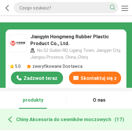
Jiangyin Hongmeng Rubber Plastic
Product Co., Ltd.
No.52 Guibin RD, Ligang Town, Jiangyin City,
Jiangsu Province, China.,Chiny
5.0
zweryfikowane Dostawca
Zadzwoń teraz
Skontaktuj się z
nami
produkty
O nas
Chiny Akcesoria do cewników moczowych
(17)