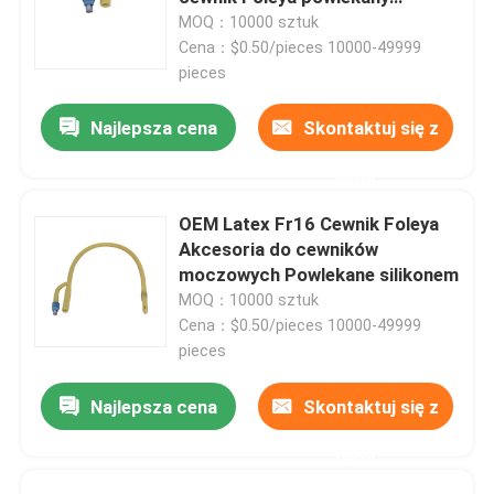
silikonem
MOQ：10000 sztuk
Cena：$0.50/pieces 10000-49999
Wycieczka po fabryce
pieces
Najlepsza cena
Skontaktuj się z
Kontrola jakości
nami
Skontaktuj się z nami
OEM Latex Fr16 Cewnik Foleya
Akcesoria do cewników
Poprosić o wycenę
moczowych Powlekane silikonem
MOQ：10000 sztuk
Cena：$0.50/pieces 10000-49999
Medyczna guma silikonowa
pieces
Najlepsza cena
Skontaktuj się z
Gumowy korek medyczny
nami
Gumowy tłok strzykawki