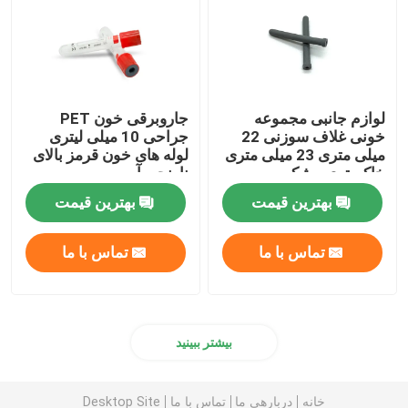
لوازم جانبی مجموعه
جاروبرقی خون PET
خونی غلاف سوزنی 22
جراحی 10 میلی لیتری
میلی متری 23 میلی متری
لوله های خون قرمز بالای
خاکستری مشکی
نارنجی آبی
بهترین قیمت
بهترین قیمت
تماس با ما
تماس با ما
بیشتر ببینید
خانه
دربارهی ما
تماس با ما
Desktop Site