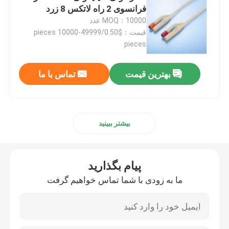
فرانسوی 2 راه لاتکس 8 زرد
MOQ：10000 عدد
لوازم جانبی سرنگ
قیمت：$0.50/pieces 10000-49999
pieces
لوازم جانبی جمع آوری خون
بهترین قیمت
تماس با ما
درپوش لاستیکی بوتیل
قطعات سرنگ از پیش پر شده
بیشتر ببینید
لاستیک بوتیل هالوژنه
پیام بگذارید
ما به زودی با شما تماس خواهیم گرفت
لوله سیلیکونی پزشکی
لوله زهکشی