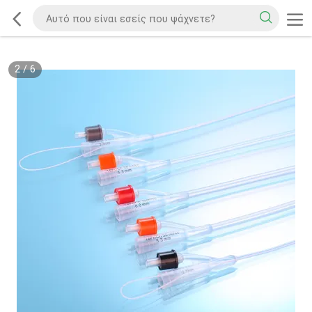
2
/
6