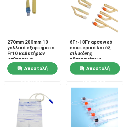
Γύρος εργοστασίων
Ποιοτικός έλεγχος
270mm 280mm 10
6Fr-18Fr αρσενικό
γαλλικά εξαρτήματα
εσωτερικό λατέξ
επαφή
Fr10 καθετήρων
σιλικόνης
καθετήρων
εξαρτημάτων
παιδιατρικά ουρικά
καθετήρων
Αποστολή
Αποστολή
Ζητήστε ένα απόσπασμα
καθετήρων ουρικό
ερώτησης
ερώτησης
Ιατρικό λάστιχο σιλικόνης
Ιατρικό λαστιχένιο πώμα
Λαστιχένιος δύτης συρίγγων