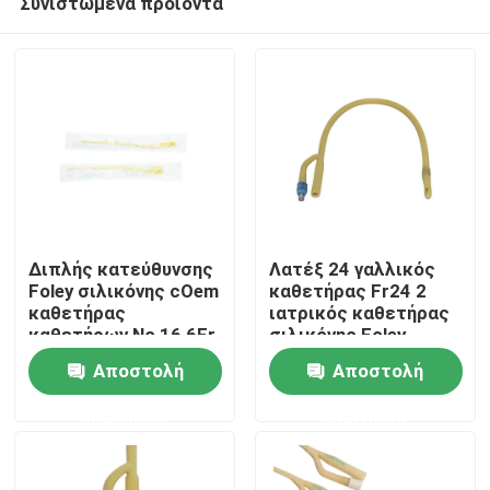
Συνιστώμενα προϊόντα
Διπλής κατεύθυνσης
Λατέξ 24 γαλλικός
Foley σιλικόνης cOem
καθετήρας Fr24 2
καθετήρας
ιατρικός καθετήρας
καθετήρων Νο 16 6Fr
σιλικόνης Foley
Αρχική Σελίδα
-18Fr
καθετήρων τρόπων
Αποστολή
Αποστολή
Προϊόντα
ερώτησης
ερώτησης
Σχετικά με εμάς