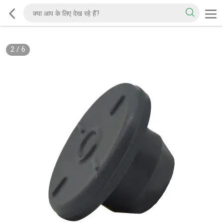
2
/
6