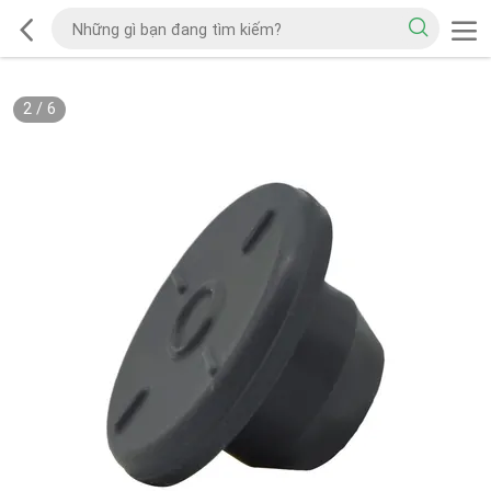
2
/
6