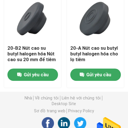
Tham quan nhà máy
Kiểm soát chất lượng
20-B2 Nút cao su
20-A Nút cao su butyl
Liên hệ chúng tôi
butyl halogen hóa Nút
butyl halogen hóa cho
cao su 20 mm để tiêm
lọ tiêm
Yêu cầu báo giá
Gửi yêu cầu
Gửi yêu cầu
Cao su silicon y tế
Nhà
Về chúng tôi
Liên hệ với chúng tôi
Desktop Site
Nút cao su y tế
Sơ đồ trang web
Privacy Policy
Pít tông ống tiêm cao su