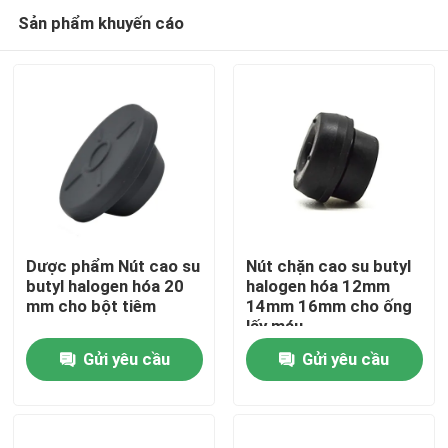
Sản phẩm khuyến cáo
Dược phẩm Nút cao su
Nút chặn cao su butyl
butyl halogen hóa 20
halogen hóa 12mm
mm cho bột tiêm
14mm 16mm cho ống
Nhà
lấy máu
Gửi yêu cầu
Gửi yêu cầu
Sản phẩm
Về chúng tôi