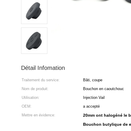
Détail Infomation
Traitement du service:
Bâti, coupe
Nom de produit:
Bouchon en caoutchouc
Utilisation:
Injection Vail
OEM:
a accepté
Mettre en évidence:
20mm ont halogéné le 
Bouchon butylique de 