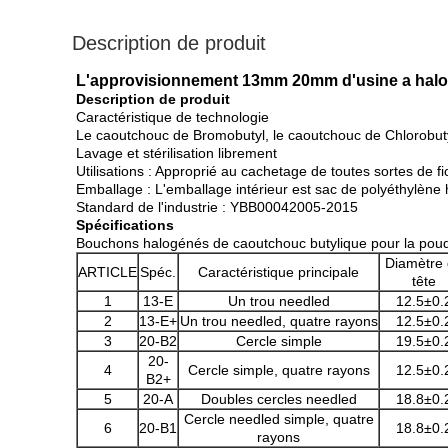
Description de produit
L'approvisionnement 13mm 20mm d'usine a halo
Description de produit
Caractéristique de technologie
Le caoutchouc de Bromobutyl, le caoutchouc de Chlorobuty
Lavage et stérilisation librement
Utilisations : Approprié au cachetage de toutes sortes de fio
Emballage : L'emballage intérieur est sac de polyéthylène 
Standard de l'industrie : YBB00042005-2015
Spécifications
Bouchons halogénés de caoutchouc butylique pour la poudr
Diamètre
ARTICLE
Spéc.
Caractéristique principale
tête
1
13-E
Un trou needled
12.5±0.
2
13-E+
Un trou needled, quatre rayons
12.5±0.
3
20-B2
Cercle simple
19.5±0.
20-
4
Cercle simple, quatre rayons
12.5±0.
B2+
5
20-A
Doubles cercles needled
18.8±0.
Cercle needled simple, quatre
6
20-B1
18.8±0.
rayons