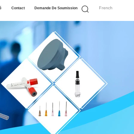
French
é
Contact
Demande De Soumission