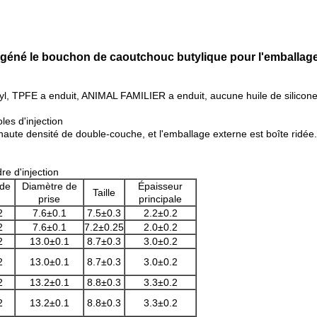
géné le bouchon de caoutchouc butylique pour l'emballag
l, TPFE a enduit, ANIMAL FAMILIER a enduit, aucune huile de silicone,
les d'injection
haute densité de double-couche, et l'emballage externe est boîte ridée.
e d'injection
 de
Diamètre de
Épaisseur
Taille
prise
principale
2
7.6±0.1
7.5±0.3
2.2±0.2
2
7.6±0.1
7.2±0.25
2.0±0.2
2
13.0±0.1
8.7±0.3
3.0±0.2
2
13.0±0.1
8.7±0.3
3.0±0.2
2
13.2±0.1
8.8±0.3
3.3±0.2
2
13.2±0.1
8.8±0.3
3.3±0.2