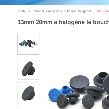
Aperçu
>
Produits
>
Caoutchouc butylique halogéné
>
13mm 20mm 
13mm 20mm a halogéné le bouch