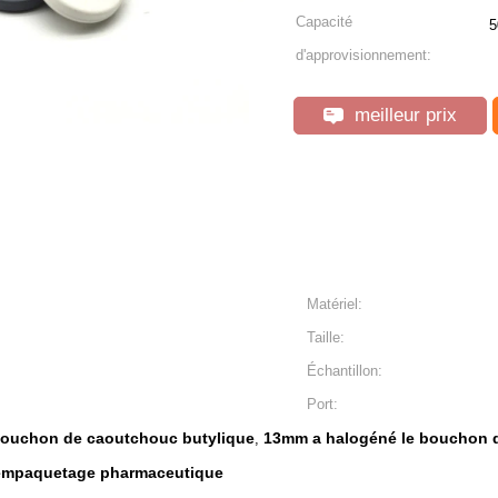
Capacité
d'approvisionnement:
meilleur prix
Matériel:
Taille:
Échantillon:
Port:
bouchon de caoutchouc butylique
13mm a halogéné le bouchon 
,
empaquetage pharmaceutique