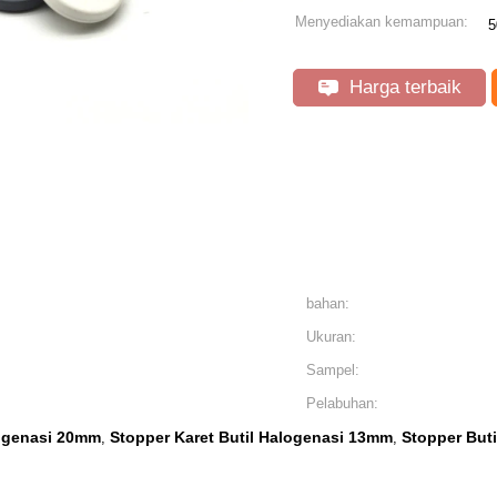
Menyediakan kemampuan:
5
Harga terbaik
bahan:
Ukuran:
Sampel:
Pelabuhan:
logenasi 20mm
Stopper Karet Butil Halogenasi 13mm
Stopper But
,
,