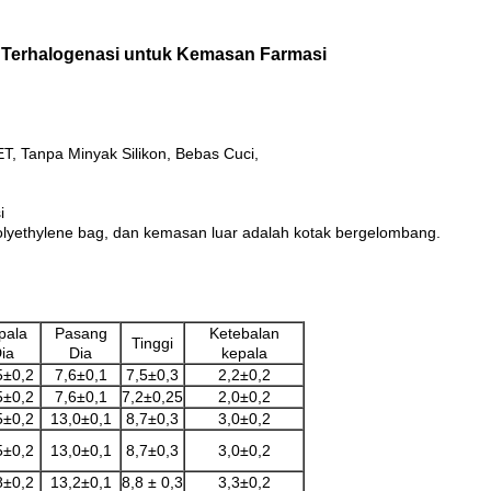
 Terhalogenasi untuk Kemasan Farmasi
 PET, Tanpa Minyak Silikon, Bebas Cuci,
i
polyethylene bag, dan kemasan luar adalah kotak bergelombang.
pala
Pasang
Ketebalan
Tinggi
ia
Dia
kepala
5±0,2
7,6±0,1
7,5±0,3
2,2±0,2
5±0,2
7,6±0,1
7,2±0,25
2,0±0,2
5±0,2
13,0±0,1
8,7±0,3
3,0±0,2
5±0,2
13,0±0,1
8,7±0,3
3,0±0,2
8±0,2
13,2±0,1
8,8 ± 0,3
3,3±0,2