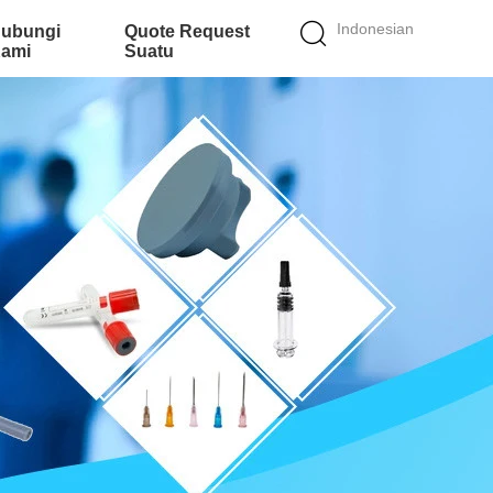
Indonesian
ubungi
Quote Request
ami
Suatu