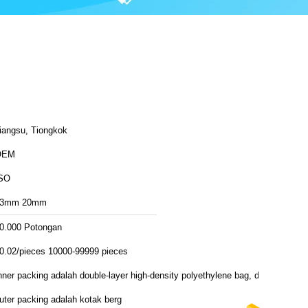
iangsu, Tiongkok
OEM
SO
13mm 20mm
0.000 Potongan
0.02/pieces 10000-99999 pieces
nner packing adalah double-layer high-density polyethylene bag, dan
uter packing adalah kotak berg