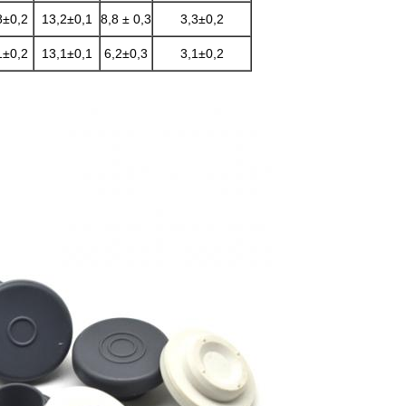
8±0,2
13,2±0,1
8,8 ± 0,3
3,3±0,2
1±0,2
13,1±0,1
6,2±0,3
3,1±0,2