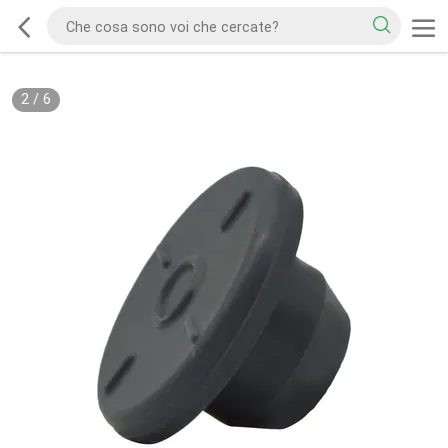
2
/
6