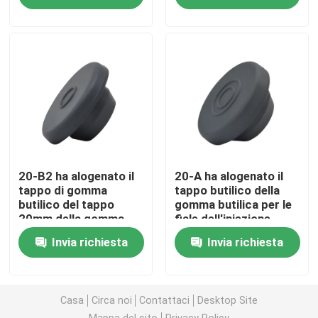
Fatory Tour
Controllo di qualità
Contattaci
Richiedere un preventivo
20-B2 ha alogenato il
20-A ha alogenato il
tappo di gomma
tappo butilico della
butilico del tappo
gomma butilica per le
20mm della gomma
fiale dell'iniezione
Gomma di silicone medica
per l'iniezione
Invia richiesta
Invia richiesta
Tappo di gomma medico
Casa
Circa noi
Contattaci
Desktop Site
Tuffatore di gomma della siringa
Mappa del sito
Privacy Policy