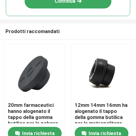
Continua
Prodotti raccomandati
Casa
20mm farmaceutici
12mm 14mm 16mm ha
hanno alogenato il
alogenato il tappo
Prodotti
tappo della gomma
della gomma butilica
butilica per la polvere
per la metropolitana
dell'iniezione
della raccolta del
Invia richiesta
Invia richiesta
Chi siamo
sangue