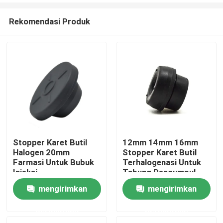
Rekomendasi Produk
Stopper Karet Butil
12mm 14mm 16mm
Halogen 20mm
Stopper Karet Butil
Rumah
Farmasi Untuk Bubuk
Terhalogenasi Untuk
Injeksi
Tabung Pengumpul
Darah
mengirimkan
mengirimkan
Produk
permintaan
permintaan
Tentang kita