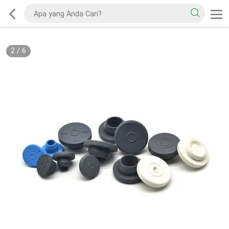
2
/
6