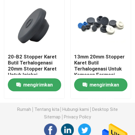
Wisata pabrik
Kontrol kualitas
Hubungi kami
20-B2 Stopper Karet
13mm 20mm Stopper
Butil Terhalogenasi
Karet Butil
20mm Stopper Karet
Terhalogenasi Untuk
Quote request suatu
Untuk Injeksi
Kemasan Farmasi
mengirimkan
mengirimkan
Karet Silikon Medis
permintaan
permintaan
Rumah
Tentang kita
Hubungi kami
Desktop Site
Sumbat Karet Medis
Sitemap
Privacy Policy
Plunger Jarum Suntik Karet