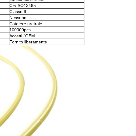
CE/ISO13485
Classe II
Nessuno
Catetere uretrale
100000pcs
Accetti l'OEM
Fornito liberamente