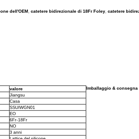
icone dell'OEM
catetere bidirezionale di 18Fr Foley
catetere bidire
,
,
Imballaggio & consegna
valore
Jiangsu
Casa
SSUIWGN01
EO
6Fr-18Fr
NO
3 anni
Lattice del silicone