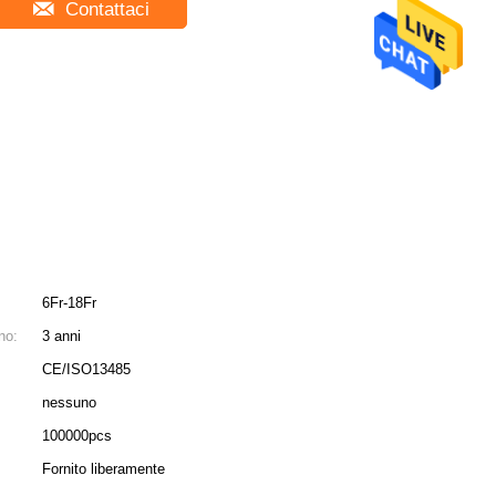
Contattaci
6Fr-18Fr
no:
3 anni
CE/ISO13485
nessuno
100000pcs
Fornito liberamente