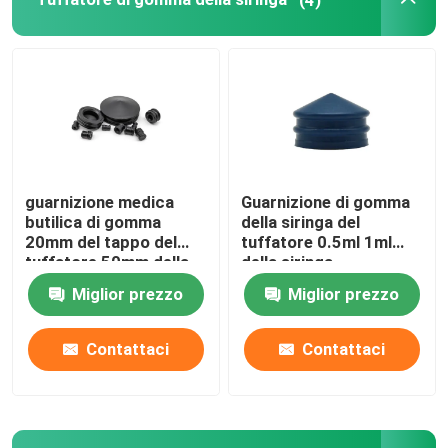
Accessori urinarii del catetere
Metropolitana di infusione
Accessori di infusione
guarnizione medica
Guarnizione di gomma
butilica di gomma
della siringa del
20mm del tappo del
tuffatore 0.5ml 1ml
tuffatore 50mm della
della siringa
siringa di 2.5mm 10mm
dell'isoprene o del
Miglior prezzo
Miglior prezzo
butile
Contattaci
Contattaci