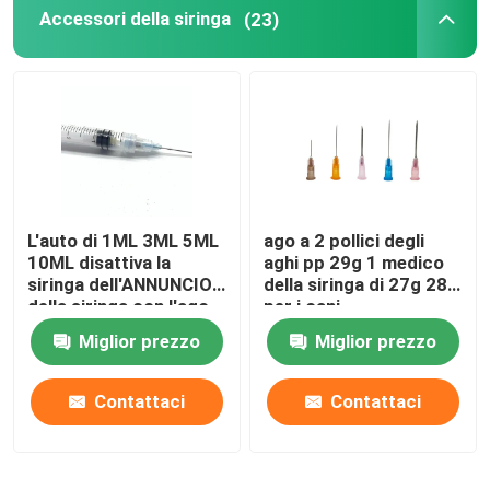
Accessori della siringa
(23)
L'auto di 1ML 3ML 5ML
ago a 2 pollici degli
10ML disattiva la
aghi pp 29g 1 medico
siringa dell'ANNUNCIO
della siringa di 27g 28g
della siringa con l'ago
per i cani
Miglior prezzo
Miglior prezzo
Contattaci
Contattaci