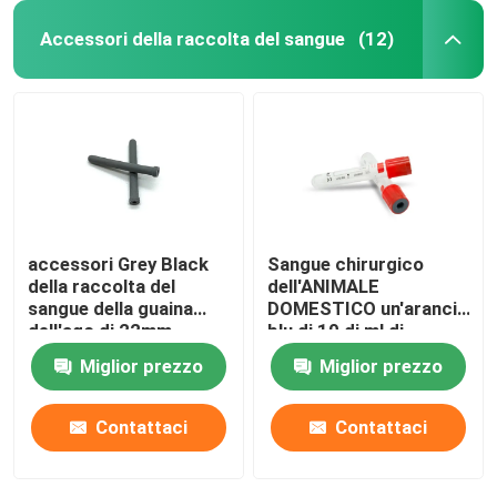
Accessori della raccolta del sangue
(12)
accessori Grey Black
Sangue chirurgico
della raccolta del
dell'ANIMALE
sangue della guaina
DOMESTICO un'arancia
dell'ago di 22mm
blu di 10 di ml di
23mm
agrostide bianco tubi
Miglior prezzo
Miglior prezzo
del sangue
Contattaci
Contattaci