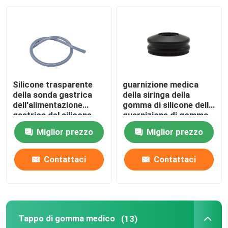
Fatory Tour
Controllo di qualità
Silicone trasparente
guarnizione medica
Contattaci
della sonda gastrica
della siringa della
dell'alimentazione
gomma di silicone della
gastrica del silicone
guarnizione di gomma
del commestibile
della siringa 5ml
Richiedere un preventivo
Miglior prezzo
Miglior prezzo
dell'OEM
Gomma di silicone medica
Contattaci
Contattaci
Tappo di gomma medico
Tappo di gomma medico
(13)
Tuffatore di gomma della siringa