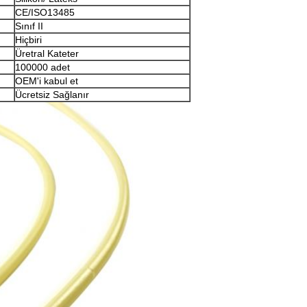
CE/ISO13485
Sınıf II
Hiçbiri
Üretral Kateter
100000 adet
OEM'i kabul et
Ücretsiz Sağlanır