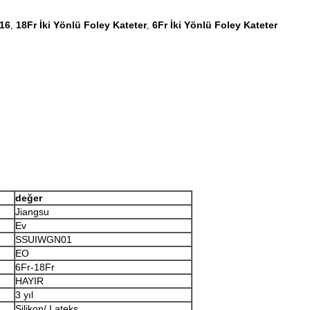
 16
18Fr İki Yönlü Foley Kateter
6Fr İki Yönlü Foley Kateter
,
,
değer
Jiangsu
Ev
SSUIWGN01
EO
6Fr-18Fr
HAYIR
3 yıl
Silikon/ Lateks