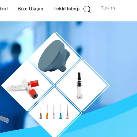
Turkish
trol
Bize Ulaşın
Teklif Isteği