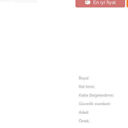
En iyi fiyat
Boyut:
Raf ömrü:
Kalite Belgelendirme:
Güvenlik standardı:
Adedi:
Örnek: