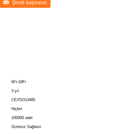
Şimdi başvurun
6Fr-18Fr
3 yıl
CE/ISO13485
Hiçbiri
100000 adet
Ücretsiz Sağlanır