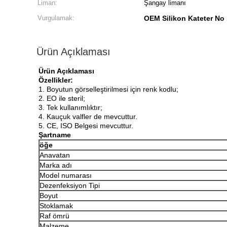
Liman:
Şangay limanı
Vurgulamak:
OEM Silikon Kateter No
Ürün Açıklaması
Ürün Açıklaması
Özellikler:
1. Boyutun görselleştirilmesi için renk kodlu;
2. EO ile steril;
3. Tek kullanımlıktır;
4. Kauçuk valfler de mevcuttur.
5. CE, ISO Belgesi mevcuttur.
Şartname
öğe
Anavatan
Marka adı
Model numarası
Dezenfeksiyon Tipi
Boyut
Stoklamak
Raf ömrü
Malzeme