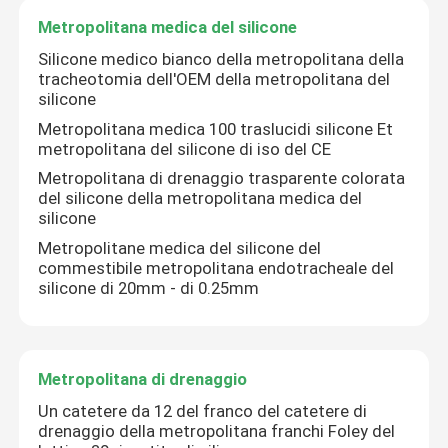
Metropolitana medica del silicone
Accessori della siringa
Silicone medico bianco della metropolitana della
tracheotomia dell'OEM della metropolitana del
silicone
Accessori della raccolta del sangue
Metropolitana medica 100 traslucidi silicone Et
metropolitana del silicone di iso del CE
Metropolitana di drenaggio trasparente colorata
Tappo di gomma butilica
del silicone della metropolitana medica del
silicone
Parti precompilate della siringa
Metropolitane medica del silicone del
commestibile metropolitana endotracheale del
silicone di 20mm - di 0.25mm
Gomma butilica alogenata
Metropolitana medica del silicone
Metropolitana di drenaggio
Un catetere da 12 del franco del catetere di
drenaggio della metropolitana franchi Foley del
Metropolitana di drenaggio