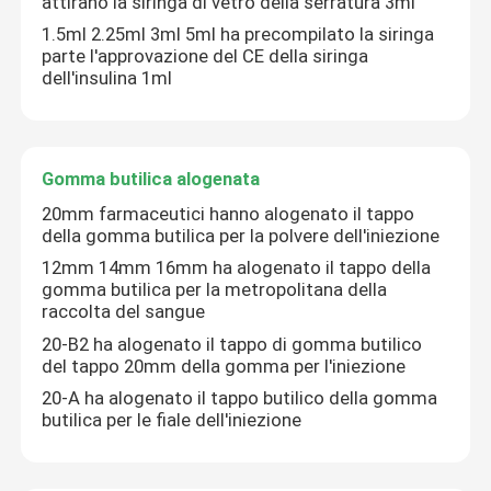
attirano la siringa di vetro della serratura 3ml
1.5ml 2.25ml 3ml 5ml ha precompilato la siringa
parte l'approvazione del CE della siringa
Fatory Tour
dell'insulina 1ml
Controllo di qualità
Gomma butilica alogenata
Contattaci
20mm farmaceutici hanno alogenato il tappo
della gomma butilica per la polvere dell'iniezione
12mm 14mm 16mm ha alogenato il tappo della
Richiedere un preventivo
gomma butilica per la metropolitana della
raccolta del sangue
Gomma di silicone medica
20-B2 ha alogenato il tappo di gomma butilico
del tappo 20mm della gomma per l'iniezione
20-A ha alogenato il tappo butilico della gomma
Tappo di gomma medico
butilica per le fiale dell'iniezione
Tuffatore di gomma della siringa