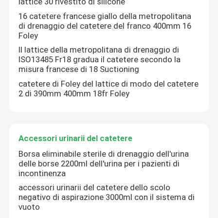
lattice 30 rivestito di silicone
16 catetere francese giallo della metropolitana
Accessori urinarii del catetere
di drenaggio del catetere del franco 400mm 16
Foley
Il lattice della metropolitana di drenaggio di
Metropolitana di infusione
ISO13485 Fr18 gradua il catetere secondo la
misura francese di 18 Suctioning
catetere di Foley del lattice di modo del catetere
Accessori di infusione
2 di 390mm 400mm 18fr Foley
Accessori urinarii del catetere
Borsa eliminabile sterile di drenaggio dell'urina
delle borse 2200ml dell'urina per i pazienti di
incontinenza
accessori urinarii del catetere dello scolo
negativo di aspirazione 3000ml con il sistema di
vuoto