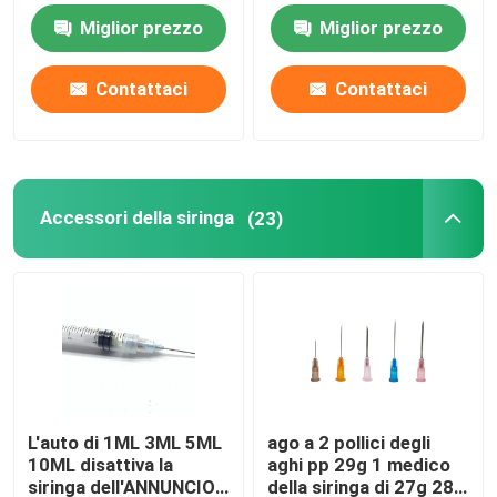
siringa di 2.5mm 10mm
dell'isoprene o del
Miglior prezzo
Miglior prezzo
butile
Accessori della siringa
Contattaci
Contattaci
Accessori della raccolta del sangue
Tappo di gomma butilica
Accessori della siringa
(23)
Parti precompilate della siringa
Gomma butilica alogenata
Metropolitana medica del silicone
L'auto di 1ML 3ML 5ML
ago a 2 pollici degli
10ML disattiva la
aghi pp 29g 1 medico
Metropolitana di drenaggio
siringa dell'ANNUNCIO
della siringa di 27g 28g