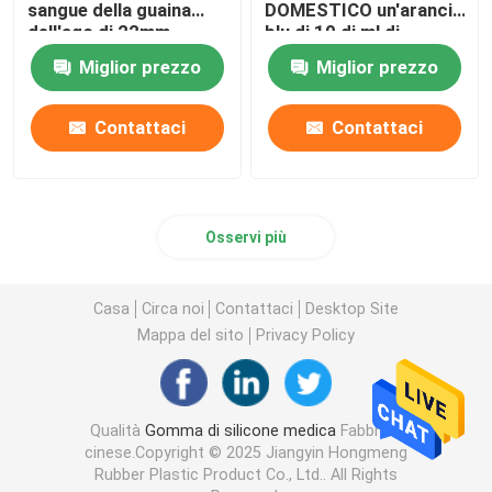
sangue della guaina
DOMESTICO un'arancia
dell'ago di 22mm
blu di 10 di ml di
23mm
agrostide bianco tubi
Miglior prezzo
Miglior prezzo
del sangue
Contattaci
Contattaci
Osservi più
Casa
Circa noi
Contattaci
Desktop Site
Mappa del sito
Privacy Policy
Qualità
Gomma di silicone medica
Fabbrica
cinese.Copyright © 2025 Jiangyin Hongmeng
Rubber Plastic Product Co., Ltd.. All Rights