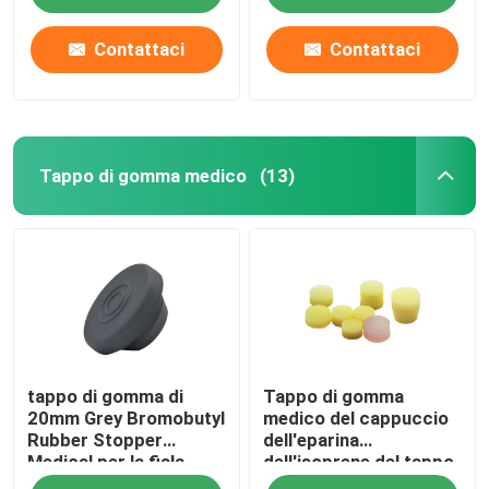
Contattaci
Contattaci
Tappo di gomma medico
(13)
Casa
tappo di gomma di
Tappo di gomma
Prodotti
20mm Grey Bromobutyl
medico del cappuccio
Rubber Stopper
dell'eparina
Medical per la fiala
dell'isoprene del tappo
Chi siamo
dell'iniezione
dell'eparina