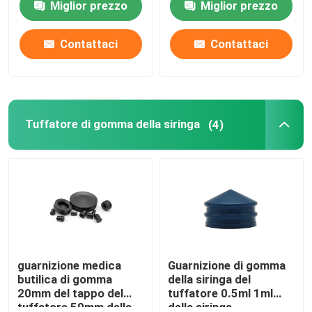
Miglior prezzo
Miglior prezzo
Fatory Tour
Contattaci
Contattaci
Controllo di qualità
Tuffatore di gomma della siringa
(4)
Contattaci
Richiedere un preventivo
Gomma di silicone medica
Tappo di gomma medico
guarnizione medica
Guarnizione di gomma
butilica di gomma
della siringa del
20mm del tappo del
tuffatore 0.5ml 1ml
Tuffatore di gomma della siringa
tuffatore 50mm della
della siringa