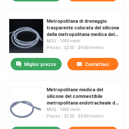
Metropolitana di drenaggio
trasparente colorata del silicone
della metropolitana medica del
silicone
MOQ：1000 metri
Prezzo：$2.00 - $4.50/meters
Miglior prezzo
Contattaci
Metropolitane medica del
silicone del commestibile
metropolitana endotracheale del
silicone di 20mm - di 0.25mm
MOQ：1000 metri
Prezzo：$2.00 - $4.50/meters