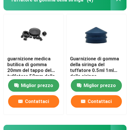
Accessori urinarii del catetere
Metropolitana di infusione
Accessori di infusione
guarnizione medica
Guarnizione di gomma
butilica di gomma
della siringa del
20mm del tappo del
tuffatore 0.5ml 1ml
tuffatore 50mm della
della siringa
siringa di 2.5mm 10mm
dell'isoprene o del
Miglior prezzo
Miglior prezzo
butile
Contattaci
Contattaci