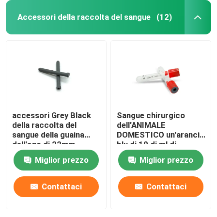
Accessori della raccolta del sangue
(12)
accessori Grey Black
Sangue chirurgico
della raccolta del
dell'ANIMALE
sangue della guaina
DOMESTICO un'arancia
dell'ago di 22mm
blu di 10 di ml di
23mm
agrostide bianco tubi
Miglior prezzo
Miglior prezzo
del sangue
Contattaci
Contattaci