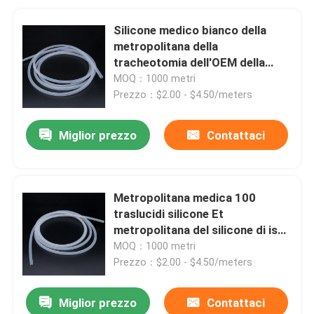
Silicone medico bianco della
metropolitana della
tracheotomia dell'OEM della
metropolitana del silicone
MOQ：1000 metri
Prezzo：$2.00 - $4.50/meters
Miglior prezzo
Contattaci
Metropolitana medica 100
traslucidi silicone Et
metropolitana del silicone di iso
del CE
MOQ：1000 metri
Prezzo：$2.00 - $4.50/meters
Miglior prezzo
Contattaci