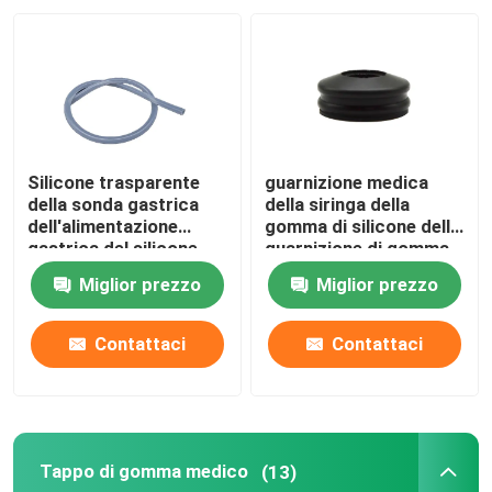
Fatory Tour
Controllo di qualità
Silicone trasparente
guarnizione medica
Contattaci
della sonda gastrica
della siringa della
dell'alimentazione
gomma di silicone della
gastrica del silicone
guarnizione di gomma
del commestibile
della siringa 5ml
Richiedere un preventivo
Miglior prezzo
Miglior prezzo
dell'OEM
Gomma di silicone medica
Contattaci
Contattaci
Tappo di gomma medico
Tappo di gomma medico
(13)
Tuffatore di gomma della siringa