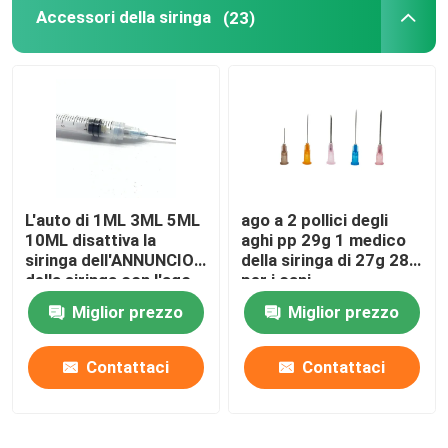
Accessori della siringa
(23)
L'auto di 1ML 3ML 5ML
ago a 2 pollici degli
10ML disattiva la
aghi pp 29g 1 medico
siringa dell'ANNUNCIO
della siringa di 27g 28g
della siringa con l'ago
per i cani
Miglior prezzo
Miglior prezzo
Contattaci
Contattaci