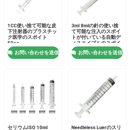
会社案内
1CC使い捨て可能な皮
3ml 8mlの針の使い捨
下注射器のプラスチッ
て可能な注入のスポイ
品質管理
ク医学のスポイト
トが付いている自動デ
50cc
ィスエイブルのスポイ
ト
お問い合わせを送信
お問い合わせを送信
お問い合わせ
見積依頼
医学のシリコーン ゴム
医学のゴム製 ストッパー
ゴム製 スポイトのプランジャー
セリウムISO 10ml
Needleless Luerのスリ