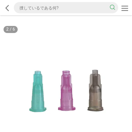
2
/
6