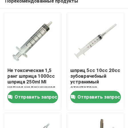
Порекомендованные продукты
Не токсическая 1,5
шприц 5cc 10cc 20cc
ранг шприца 1000cc
зубоврачебный
шприца 250ml Ml
устранимый
устная медицинская
отсутствие
Главная страница
аксессуаров шприца
Отправить запрос
Отправить запрос
иглы
Продукция
О Компании