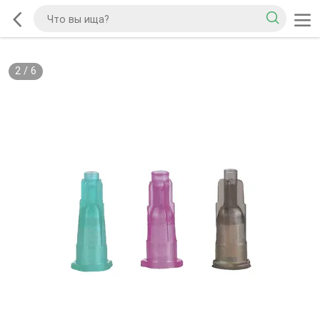
2
/
6