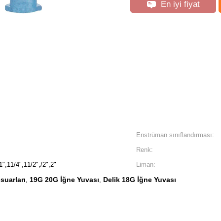
En iyi fiyat
Enstrüman sınıflandırması:
Renk:
1",11/4",11/2",/2",2"
Liman:
suarları
19G 20G İğne Yuvası
Delik 18G İğne Yuvası
,
,