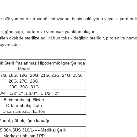
laç solüsyonunun intravenöz infüzyonu, besin solüsyonu veya ilk yardımda h
su, iğne sapı, hortum ve yumuşak yataktan oluşur.
oksit ile sterilize edilir.Ürün toksik değildir, sterildir, pirojen ve hemo
 uyumludur.
lık Steril Paslanmaz Hipodermik İğne Şırınga
İğnesi
17G, 18G, 19G, 20G, 21G, 23G, 24G, 25G,
26G, 27G, 28G,
29G, 30G, 31G
3/4'' ;1/2";1'' ;1 1/4'' ; 1 1/2''; 2"
Birim ambalaj: Blister
Orta ambalaj: kutu
Dışarı ambalaj: karton
Kanül, göbek, iğne kapağı
S 304,SUS 316/L-----Medikal Çelik
Merkez: tıbbi sınıf PP