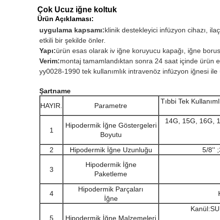
Çok Ucuz iğne koltuk
Ürün Açıklaması:
uygulama kapsamı:
klinik destekleyici infüzyon cihazı, i
etkili bir şekilde önler.
Yapı:
ürün esas olarak iv iğne koruyucu kapağı, iğne boru
Verim:
montaj tamamlandıktan sonra 24 saat içinde ürün etilen 
yy0028-1990 tek kullanımlık intravenöz infüzyon iğnesi ile
Şartname
Tıbbi Tek Kullanım
HAYIR.
Parametre
14G, 15G, 16G, 
Hipodermik İğne Göstergeleri
1
Boyutu
2
Hipodermik İğne Uzunluğu
5/8'' ;
Hipodermik İğne
3
Paketleme
Hipodermik Parçaları
4
İğne
Kanül:SU
5
Hipodermik İğne Malzemeleri