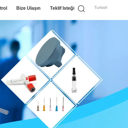
Turkish
trol
Bize Ulaşın
Teklif Isteği