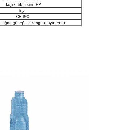
Başlık: tıbbi sınıf PP
5 yıl
CE ISO
, iğne göbeğinin rengi ile ayırt edilir