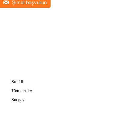
Şimdi başvurun
Sınıf II
Tüm renkler
Şangay