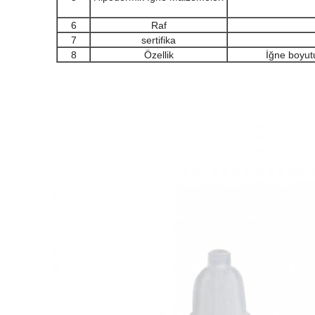
6
Raf
7
sertifika
8
Özellik
İğne boyutu