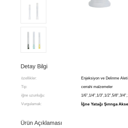
Detay Bilgi
özellikler:
Enjeksiyon ve Delinme Aleti
Tip:
cerrahi malzemeler
iğne uzunluğu:
1/6",1/4",1/3",1/2",5/8",3/4",
Vurgulamak:
İğne Yatağı Şırınga Akse
Ürün Açıklaması