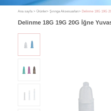
Ana sayfa
>
Ürünler
>
Şırınga Aksesuarları
>
Delinme 18G 19G 20
Delinme 18G 19G 20G İğne Yuvas