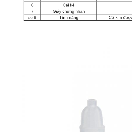
6
Cái kệ
7
Giấy chứng nhận
số 8
Tính năng
Cỡ kim được