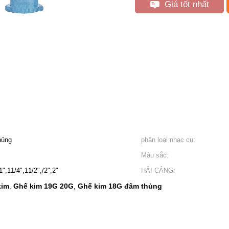
Giá tốt nhất
hủng
phân loại nhạc cụ:
Màu sắc:
1",11/4",11/2",/2",2"
HẢI CẢNG:
kim
Ghế kim 19G 20G
Ghế kim 18G đâm thủng
,
,