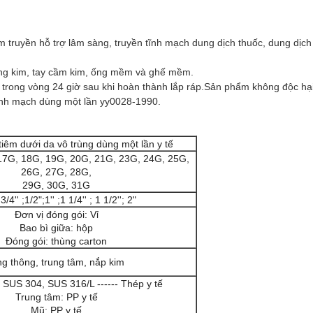
iêm truyền hỗ trợ lâm sàng, truyền tĩnh mạch dung dịch thuốc, dung dị
ống kim, tay cầm kim, ống mềm và ghế mềm.
trong vòng 24 giờ sau khi hoàn thành lắp ráp.Sản phẩm không độc hại,
tĩnh mạch dùng một lần yy0028-1990.
tiêm dưới da vô trùng dùng một lần y tế
17G, 18G, 19G, 20G, 21G, 23G, 24G, 25G,
26G, 27G, 28G,
29G, 30G, 31G
;3/4'' ;1/2";1'' ;1 1/4'' ; 1 1/2''; 2"
Đơn vị đóng gói: Vỉ
Bao bì giữa: hộp
Đóng gói: thùng carton
g thông, trung tâm, nắp kim
 SUS 304, SUS 316/L ------ Thép y tế
Trung tâm: PP y tế
Mũ: PP y tế