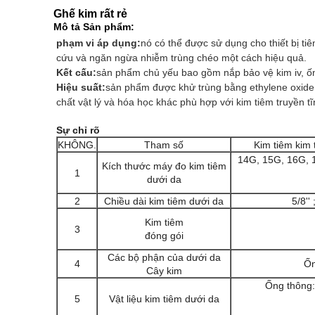
Ghế kim rất rẻ
Mô tả Sản phẩm:
phạm vi áp dụng:
nó có thể được sử dụng cho thiết bị t
cứu và ngăn ngừa nhiễm trùng chéo một cách hiệu quả.
Kết cấu:
sản phẩm chủ yếu bao gồm nắp bảo vệ kim iv, 
Hiệu suất:
sản phẩm được khử trùng bằng ethylene oxide 
chất vật lý và hóa học khác phù hợp với kim tiêm truyền 
Sự chỉ rõ
KHÔNG.
Tham số
Kim tiêm kim 
14G, 15G, 16G, 
Kích thước máy đo kim tiêm
1
dưới da
2
Chiều dài kim tiêm dưới da
5/8'' 
Kim tiêm
3
đóng gói
Các bộ phận của dưới da
4
Ốn
Cây kim
Ống thông:
5
Vật liệu kim tiêm dưới da