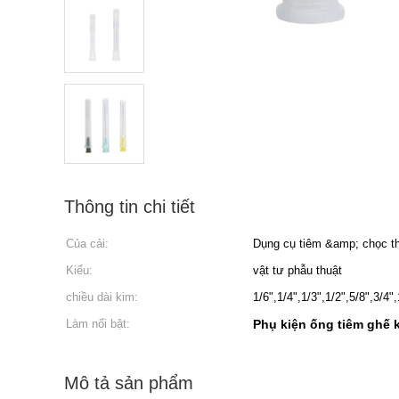
Thông tin chi tiết
Của cải:
Dụng cụ tiêm &amp; chọc t
Kiểu:
vật tư phẫu thuật
chiều dài kim:
1/6",1/4",1/3",1/2",5/8",3/4",
Làm nổi bật:
Phụ kiện ống tiêm ghế 
Mô tả sản phẩm